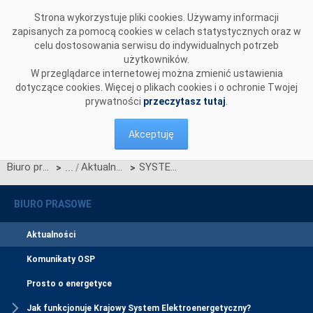
Przejdź do komentarzy
Strona wykorzystuje pliki cookies. Używamy informacji
zapisanych za pomocą cookies w celach statystycznych oraz w
celu dostosowania serwisu do indywidualnych potrzeb
użytkowników.
W przeglądarce internetowej można zmienić ustawienia
dotyczące cookies. Więcej o plikach cookies i o ochronie Twojej
prywatności
przeczytasz tutaj
.
Akceptuję
Biuro prasowe
Aktualności
SYSTEM KWALIFIKOWANIA DOSTAWCÓW USŁUGI INTERWENCYJNEJ REDUKCJI POBORU – NOWY NABÓR
>
>
BIURO PRASOWE
Aktualności
Komunikaty OSP
Prosto o energetyce
Jak funkcjonuje Krajowy System Elektroenergetyczny?