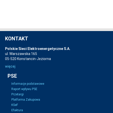
KONTAKT
Polskie Sieci Elektroenergetyczne S.A.
ul. Warszawska 165
05-520 Konstancin-Jeziorna
więcej
PSE
Informacje podstawowe
Raport wpływu PSE
Przetargi
Platforma Zakupowa
KSeF
Efaktura