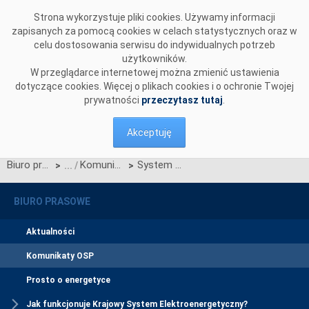
Przejdź do komentarzy
Strona wykorzystuje pliki cookies. Używamy informacji
zapisanych za pomocą cookies w celach statystycznych oraz w
celu dostosowania serwisu do indywidualnych potrzeb
użytkowników.
W przeglądarce internetowej można zmienić ustawienia
dotyczące cookies. Więcej o plikach cookies i o ochronie Twojej
prywatności
przeczytasz tutaj
.
Akceptuję
Biuro prasowe
Komunikaty OSP
System Kwalifikowania Wykonawców (SKW) – Roboty Budowlane
>
>
BIURO PRASOWE
Aktualności
Komunikaty OSP
Prosto o energetyce
Jak funkcjonuje Krajowy System Elektroenergetyczny?