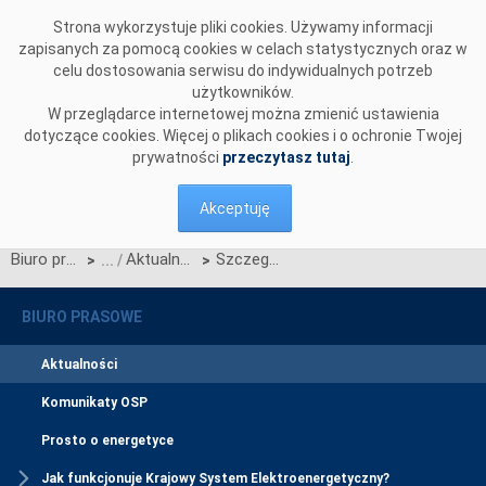
Przejdź do komentarzy
Strona wykorzystuje pliki cookies. Używamy informacji
zapisanych za pomocą cookies w celach statystycznych oraz w
celu dostosowania serwisu do indywidualnych potrzeb
użytkowników.
W przeglądarce internetowej można zmienić ustawienia
dotyczące cookies. Więcej o plikach cookies i o ochronie Twojej
prywatności
przeczytasz tutaj
.
Akceptuję
Biuro prasowe
Aktualności
Szczegółowy harmonogram aukcji głównej na rok 2023
>
>
BIURO PRASOWE
Aktualności
Komunikaty OSP
Prosto o energetyce
Jak funkcjonuje Krajowy System Elektroenergetyczny?