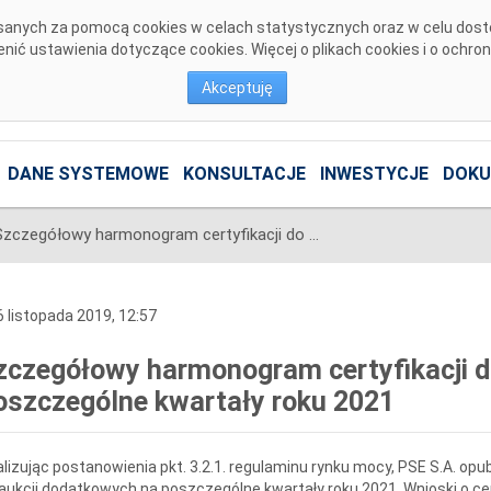
pisanych za pomocą cookies w celach statystycznych oraz w celu dos
ić ustawienia dotyczące cookies. Więcej o plikach cookies i o ochro
Akceptuję
DANE SYSTEMOWE
KONSULTACJE
INWESTYCJE
DOKU
Szczegółowy harmonogram certyfikacji do aukcji dodatkowych na poszczególne kwartały roku 2021
 listopada 2019, 12:57
zczegółowy harmonogram certyfikacji d
oszczególne kwartały roku 2021
lizując postanowienia pkt. 3.2.1. regulaminu rynku mocy, PSE S.A. op
aukcji dodatkowych na poszczególne kwartały roku 2021. Wnioski o cer