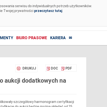
tosowania serwisu do indywidualnych potrzeb użytkowników.
nie Twojej prywatności
przeczytasz tutaj
.
MENTY
BIURO PRASOWE
KARIERA
✉
DRUKUJ
DOC
PDF
o aukcji dodatkowych na
ublikowały szczegółowy harmonogram certyfikacji
tyfikację do aukcji będzie można składać od 25