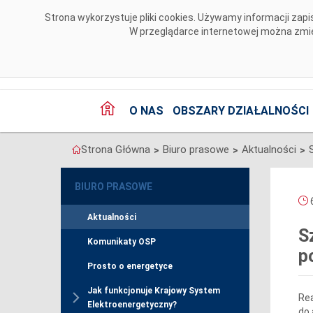
Przejdź do komentarzy
Strona wykorzystuje pliki cookies. Używamy informacji za
W przeglądarce internetowej można zmien
O NAS
OBSZARY DZIAŁALNOŚCI
Strona Główna
Biuro prasowe
Aktualności
>
>
>
BIURO PRASOWE
6
Aktualności
S
Komunikaty OSP
p
Prosto o energetyce
Jak funkcjonuje Krajowy System
Rea
Elektroenergetyczny?
do 