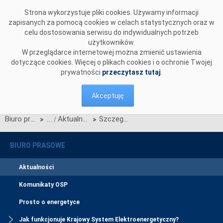
Przejdź do komentarzy
Strona wykorzystuje pliki cookies. Używamy informacji
zapisanych za pomocą cookies w celach statystycznych oraz w
celu dostosowania serwisu do indywidualnych potrzeb
użytkowników.
W przeglądarce internetowej można zmienić ustawienia
dotyczące cookies. Więcej o plikach cookies i o ochronie Twojej
prywatności
przeczytasz tutaj
.
Akceptuję
Biuro prasowe
Aktualności
Szczegółowy harmonogram certyfikacji do aukcji dodatkowych na poszczególne kwartały roku 2023
>
>
BIURO PRASOWE
Aktualności
Komunikaty OSP
Prosto o energetyce
Jak funkcjonuje Krajowy System Elektroenergetyczny?