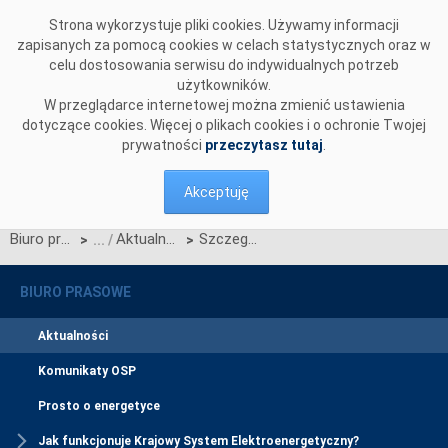
Przejdź do komentarzy
Strona wykorzystuje pliki cookies. Używamy informacji
zapisanych za pomocą cookies w celach statystycznych oraz w
celu dostosowania serwisu do indywidualnych potrzeb
użytkowników.
W przeglądarce internetowej można zmienić ustawienia
dotyczące cookies. Więcej o plikach cookies i o ochronie Twojej
prywatności
przeczytasz tutaj
.
Akceptuję
Biuro prasowe
Aktualności
Szczegółowy harmonogram certyfikacji do aukcji dogrywkowej na rok dostaw 2029
>
>
BIURO PRASOWE
Aktualności
Komunikaty OSP
Prosto o energetyce
Jak funkcjonuje Krajowy System Elektroenergetyczny?