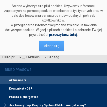
Przejdź do komentarzy
Strona wykorzystuje pliki cookies. Używamy informacji
zapisanych za pomocą cookies w celach statystycznych oraz w
celu dostosowania serwisu do indywidualnych potrzeb
użytkowników.
W przeglądarce internetowej można zmienić ustawienia
dotyczące cookies. Więcej o plikach cookies i o ochronie Twojej
prywatności
przeczytasz tutaj
.
Akceptuję
Biuro prasowe
Aktualności
Szczegółowy harmonogram certyfikacji do aukcji głównej na rok dostaw 2025
>
>
BIURO PRASOWE
Aktualności
Komunikaty OSP
Prosto o energetyce
Jak funkcjonuje Krajowy System Elektroenergetyczny?