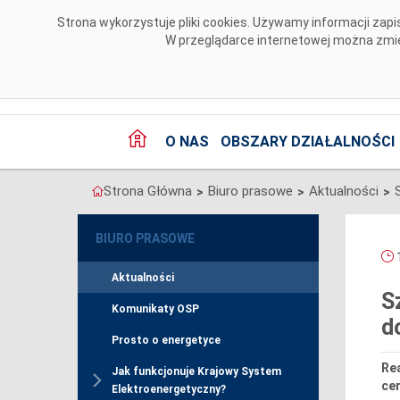
Przejdź do komentarzy
Strona wykorzystuje pliki cookies. Używamy informacji za
W przeglądarce internetowej można zmien
O NAS
OBSZARY DZIAŁALNOŚCI
Strona Główna
Biuro prasowe
Aktualności
>
>
>
BIURO PRASOWE
1
Aktualności
S
Komunikaty OSP
d
Prosto o energetyce
Rea
Jak funkcjonuje Krajowy System
cer
Elektroenergetyczny?