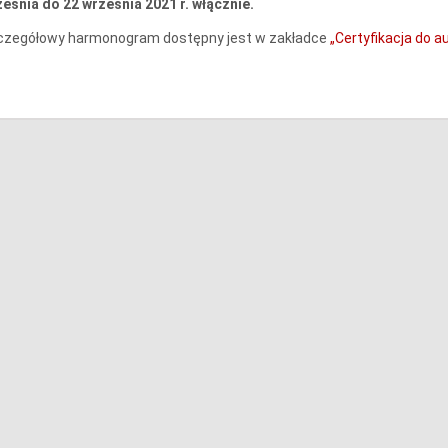
eśnia do 22 września 2021 r. włącznie.
czegółowy harmonogram dostępny jest w zakładce
„Certyfikacja do au