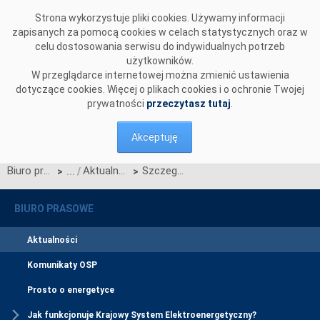
Przejdź do komentarzy
Strona wykorzystuje pliki cookies. Używamy informacji
zapisanych za pomocą cookies w celach statystycznych oraz w
celu dostosowania serwisu do indywidualnych potrzeb
użytkowników.
W przeglądarce internetowej można zmienić ustawienia
dotyczące cookies. Więcej o plikach cookies i o ochronie Twojej
prywatności
przeczytasz tutaj
.
Akceptuję
Biuro prasowe
Aktualności
Szczegółowy harmonogram certyfikacji ogólnej
>
>
BIURO PRASOWE
Aktualności
Komunikaty OSP
Prosto o energetyce
Jak funkcjonuje Krajowy System Elektroenergetyczny?