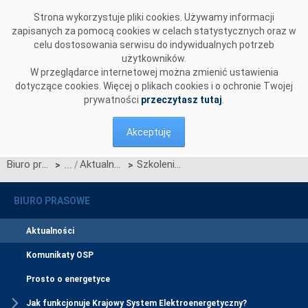
Przejdź do komentarzy
Strona wykorzystuje pliki cookies. Używamy informacji
zapisanych za pomocą cookies w celach statystycznych oraz w
celu dostosowania serwisu do indywidualnych potrzeb
użytkowników.
W przeglądarce internetowej można zmienić ustawienia
dotyczące cookies. Więcej o plikach cookies i o ochronie Twojej
prywatności
przeczytasz tutaj
.
Akceptuję
Biuro prasowe
Aktualności
Szkolenie dla przedstawicieli Użytkowników Profesjonalnych dołączających do CSIRE od 1 marca 2026 r.
>
>
BIURO PRASOWE
Aktualności
Komunikaty OSP
Prosto o energetyce
Jak funkcjonuje Krajowy System Elektroenergetyczny?