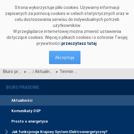
Przejdź do komentarzy
Strona wykorzystuje pliki cookies. Używamy informacji
zapisanych za pomocą cookies w celach statystycznych oraz w
celu dostosowania serwisu do indywidualnych potrzeb
użytkowników.
W przeglądarce internetowej można zmienić ustawienia
dotyczące cookies. Więcej o plikach cookies i o ochronie Twojej
prywatności
przeczytasz tutaj
.
Akceptuję
Biuro prasowe
Aktualności
Termin migracji danych do CSIRE dla Uczestników Okna 2 (1 marca 2026)
>
>
BIURO PRASOWE
Aktualności
Komunikaty OSP
Prosto o energetyce
Jak funkcjonuje Krajowy System Elektroenergetyczny?