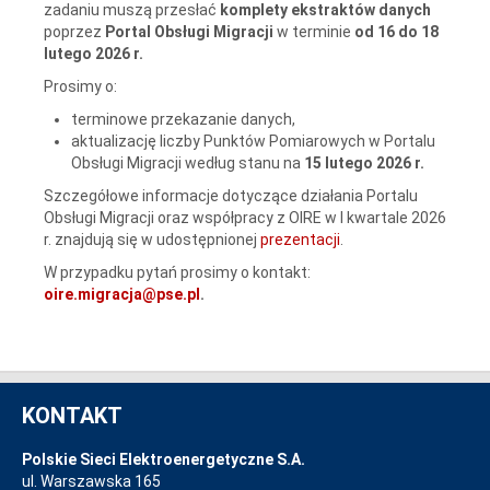
zadaniu muszą przesłać
komplety ekstraktów danych
poprzez
Portal Obsługi Migracji
w terminie
od 16 do 18
lutego 2026 r.
Prosimy o:
terminowe przekazanie danych,
aktualizację liczby Punktów Pomiarowych w Portalu
Obsługi Migracji według stanu na
15 lutego 2026 r.
Szczegółowe informacje dotyczące działania Portalu
Obsługi Migracji oraz współpracy z OIRE w I kwartale 2026
r. znajdują się w udostępnionej
prezentacji
.
W przypadku pytań prosimy o kontakt:
oire.migracja@pse.pl
.
KONTAKT
Polskie Sieci Elektroenergetyczne S.A.
ul. Warszawska 165