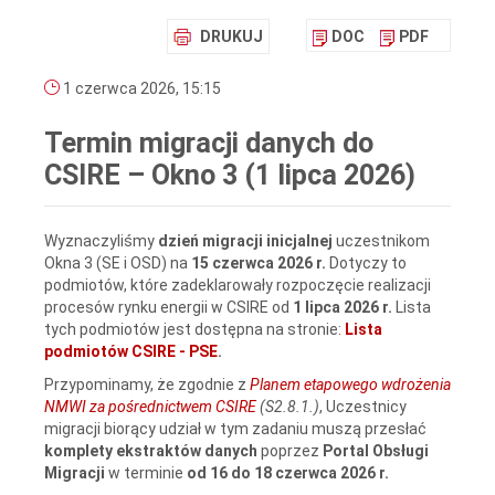
DRUKUJ
DOC
PDF
1 czerwca 2026, 15:15
Termin migracji danych do
CSIRE – Okno 3 (1 lipca 2026)
Wyznaczyliśmy
dzień migracji inicjalnej
uczestnikom
Okna 3 (SE i OSD)
na
15 czerwca 2026 r.
Dotyczy to
podmiotów, które zadeklarowały rozpoczęcie realizacji
procesów rynku energii w CSIRE od
1 lipca 2026 r.
Lista
tych podmiotów jest dostępna na stronie:
Lista
podmiotów CSIRE - PSE
.
Przypominamy, że zgodnie z
Planem etapowego wdrożenia
NMWI za pośrednictwem CSIRE
(S2.8.1.)
, Uczestnicy
migracji biorący udział w tym zadaniu muszą przesłać
komplety ekstraktów danych
poprzez
Portal Obsługi
Migracji
w terminie
od 16 do 18 czerwca 2026 r.