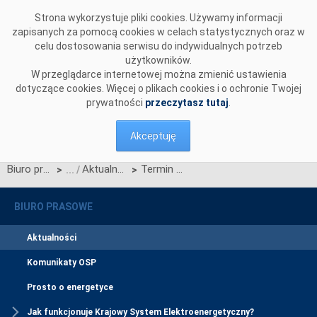
Przejdź do komentarzy
Strona wykorzystuje pliki cookies. Używamy informacji
zapisanych za pomocą cookies w celach statystycznych oraz w
celu dostosowania serwisu do indywidualnych potrzeb
użytkowników.
W przeglądarce internetowej można zmienić ustawienia
dotyczące cookies. Więcej o plikach cookies i o ochronie Twojej
prywatności
przeczytasz tutaj
.
Akceptuję
Biuro prasowe
Aktualności
Termin migracji danych do CSIRE – Okno 3 (1 lipca 2026)
>
>
BIURO PRASOWE
Aktualności
Komunikaty OSP
Prosto o energetyce
Jak funkcjonuje Krajowy System Elektroenergetyczny?