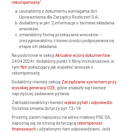
rekompensatę
":
usunęliśmy z dokumentu wymagania dot.
Upoważnienia dla Zarządcy Rozliczeń S.A.,
dodaliśmy w pkt. 2 informacje o terminie składania
wniosków,
zmieniliśmy formę przekazania wniosków –
zrezygnowaliśmy z konieczności podpisywania na
etapie ich składania.
Na podstronie w sekcji
Aktualne wzory dokumentów
-
24.04.2024 r. dodaliśmy punkt 3 filmy instruktażowe, w
tym
film
pokazujący jak wypełnić wniosek o
rekompensatę.
Dodaliśmy również sekcję
Zarządzanie systemem przy
wysokiej generacji OZE
, gdzie znalazły się również
najczęściej zadawane pytania.
Zaktualizowaliśmy również
wykaz pytań i odpowiedzi
.
Ostatnia zmiana dotyczy pyt. 13 i 18.
Prosimy, zanim napiszesz na adres mailowy PSE SA,
zapoznaj się ze stroną dotyczącą
rekompensat
finansowych
i udzielonymi tam odpowiedziami. Jeśli