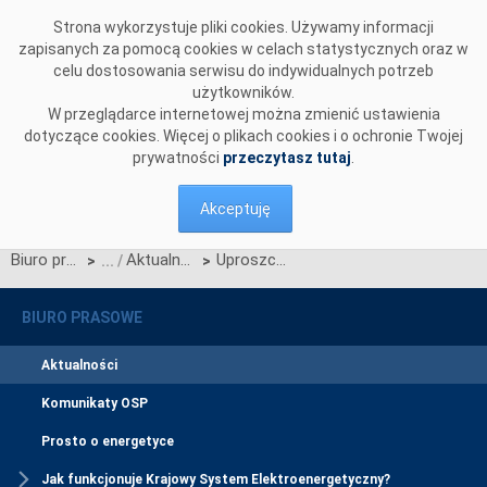
Przejdź do komentarzy
Strona wykorzystuje pliki cookies. Używamy informacji
zapisanych za pomocą cookies w celach statystycznych oraz w
celu dostosowania serwisu do indywidualnych potrzeb
użytkowników.
W przeglądarce internetowej można zmienić ustawienia
dotyczące cookies. Więcej o plikach cookies i o ochronie Twojej
prywatności
przeczytasz tutaj
.
Akceptuję
Biuro prasowe
Aktualności
Uproszczenie wniosków o rekompensaty finansowe z tytułu Redysponowania Nierynkowego instalacji PV
>
>
BIURO PRASOWE
Aktualności
Komunikaty OSP
Prosto o energetyce
Jak funkcjonuje Krajowy System Elektroenergetyczny?