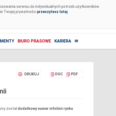
tosowania serwisu do indywidualnych potrzeb użytkowników.
nie Twojej prywatności
przeczytasz tutaj
.
MENTY
BIURO PRASOWE
KARIERA
✉
DRUKUJ
DOC
PDF
nii
iony został
dodatkowy numer
infolinii
rynku