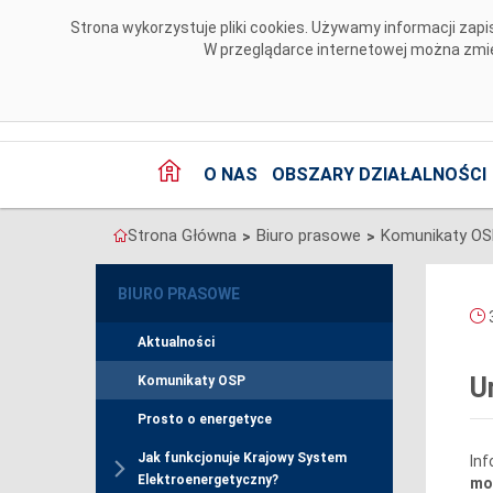
Przejdź do komentarzy
Strona wykorzystuje pliki cookies. Używamy informacji za
W przeglądarce internetowej można zmien
O NAS
OBSZARY DZIAŁALNOŚCI
Strona Główna
Biuro prasowe
Komunikaty O
>
>
BIURO PRASOWE
3
Aktualności
U
Komunikaty OSP
Prosto o energetyce
Jak funkcjonuje Krajowy System
Inf
Elektroenergetyczny?
mo