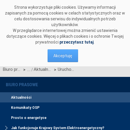
Przejdź do komentarzy
Strona wykorzystuje pliki cookies. Używamy informacji
zapisanych za pomocą cookies w celach statystycznych oraz w
celu dostosowania serwisu do indywidualnych potrzeb
użytkowników.
W przeglądarce internetowej można zmienić ustawienia
dotyczące cookies. Więcej o plikach cookies i o ochronie Twojej
prywatności
przeczytasz tutaj
.
Akceptuję
Biuro prasowe
Aktualności
Uruchomiliśmy narzędzie do obsługi wniosków o rekompensaty za redysponowanie nierynkowe źródeł PV
>
>
BIURO PRASOWE
Aktualności
Komunikaty OSP
Prosto o energetyce
Jak funkcjonuje Krajowy System Elektroenergetyczny?