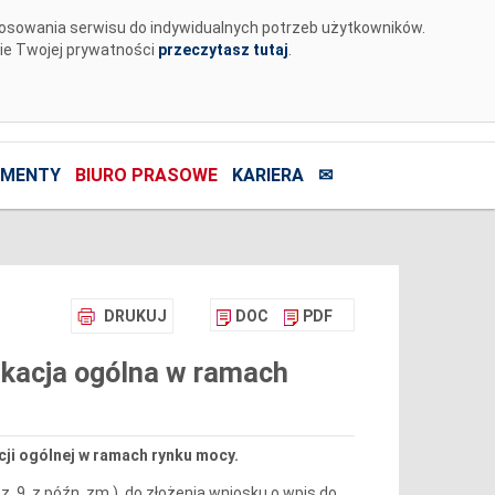
tosowania serwisu do indywidualnych potrzeb użytkowników.
nie Twojej prywatności
przeczytasz tutaj
.
MENTY
BIURO PRASOWE
KARIERA
✉
DRUKUJ
DOC
PDF
fikacja ogólna w ramach
cji ogólnej w ramach rynku mocy.
z. 9, z późn. zm.), do złożenia wniosku o wpis do