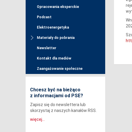
rej
Opracowania eksperckie
wyt
Podcast
Wni
202
Elektroenergetyka
Szc
Materiały do pobrania
htt
Newsletter
Kontakt dla mediów
Zaangażowanie społeczne
Chcesz być na bieżąco
z informacjami od PSE?
Zapisz się do newslettera lub
skorzystaj z naszych kanałów RSS.
więcej...