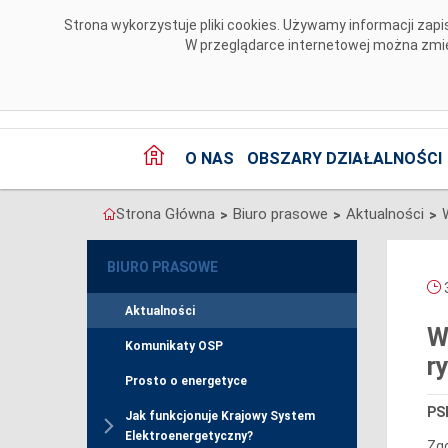
Przejdź do komentarzy
Strona wykorzystuje pliki cookies. Używamy informacji za
W przeglądarce internetowej można zmien
O NAS
OBSZARY DZIAŁALNOŚCI
Strona Główna
Biuro prasowe
Aktualności
>
>
>
BIURO PRASOWE
3
Aktualności
W
Komunikaty OSP
r
Prosto o energetyce
PSE
Jak funkcjonuje Krajowy System
Elektroenergetyczny?
Zgo