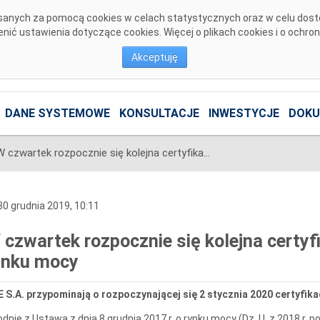
pisanych za pomocą cookies w celach statystycznych oraz w celu dos
ić ustawienia dotyczące cookies. Więcej o plikach cookies i o ochro
Akceptuję
DANE SYSTEMOWE
KONSULTACJE
INWESTYCJE
DOKU
W czwartek rozpocznie się kolejna certyfikacja ogólna w ramach rynku mocy
0 grudnia 2019, 10:11
 czwartek rozpocznie się kolejna certy
ynku mocy
 S.A. przypominają o rozpoczynającej się 2 stycznia 2020 certyfika
dnie z Ustawą z dnia 8 grudnia 2017 r. o rynku mocy (Dz. U. z 2018 r. po