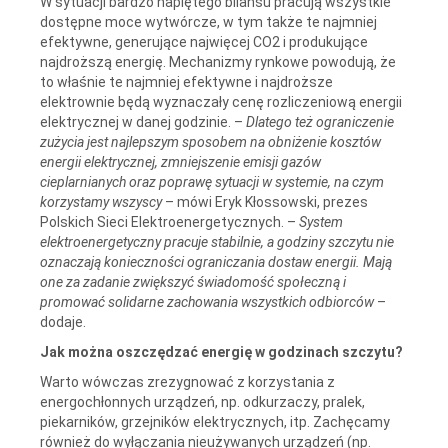
W sytuacji bardzo napiętego bilansu pracują wszystkie
dostępne moce wytwórcze, w tym także te najmniej
efektywne, generujące najwięcej CO2 i produkujące
najdroższą energię. Mechanizmy rynkowe powodują, że
to właśnie te najmniej efektywne i najdroższe
elektrownie będą wyznaczały cenę rozliczeniową energii
elektrycznej w danej godzinie. –
Dlatego też ograniczenie
zużycia jest najlepszym sposobem na obniżenie kosztów
energii elektrycznej, zmniejszenie emisji gazów
cieplarnianych oraz poprawę sytuacji w systemie, na czym
korzystamy wszyscy
– mówi Eryk Kłossowski, prezes
Polskich Sieci Elektroenergetycznych. –
System
elektroenergetyczny pracuje stabilnie, a godziny szczytu nie
oznaczają konieczności ograniczania dostaw energii. Mają
one za zadanie zwiększyć świadomość społeczną i
promować solidarne zachowania wszystkich odbiorców
–
dodaje.
Jak można oszczędzać energię w godzinach szczytu?
Warto wówczas zrezygnować z korzystania z
energochłonnych urządzeń, np. odkurzaczy, pralek,
piekarników, grzejników elektrycznych, itp. Zachęcamy
również do wyłączania nieużywanych urządzeń (np.