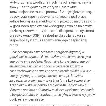
wytworzonej w źródłach innych niż odnawialne. Innymi
słowy – są to godziny, w których elektrownie
konwencjonalne muszą pracować z największą mocą, a
do pokrycia zapotrzebowania konieczna jest praca
jednostek najmniej efektywnych, przez co najdroższych.
W godzinach tych często występują również najniższe
poziomy rezerw mocy dostępne dla operatora systemu
przesyłowego (OSP), niezbędne dla zbilansowania
krajowego systemu i zapewnienia jego bezpiecznej
pracy.
–
Zachęcamy do oszczędzania energii elektrycznej w
godzinach szczytu i, o ile to możliwe, przesuwanie zużycia
energii na inne godziny. Racjonalne korzystanie z energii
elektrycznej i unikanie poboru w okresach szczytów
zapotrzebowania pozwoli na ograniczenie skutków kryzysu
energetycznego, zmniejszenie cen energii i kosztów
zarządzania systemem
– wyjaśnia Anna Łukaszewska-
Trzeciakowska, wiceminister klimatu i środowiska. –
Aktywna postawa odbiorców to kluczowy element zadbania
o bezpieczeństwo energetyczne, nie tylko w czasie kryzysu
–
podkreśla wiceminister.