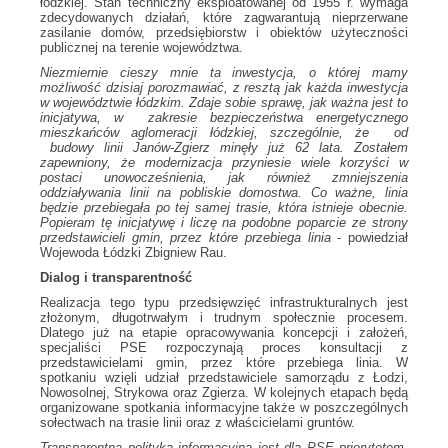
łódzkiej. Stan techniczny eksploatowanej od 1955 r. wymaga
zdecydowanych działań, które zagwarantują nieprzerwane
zasilanie domów, przedsiębiorstw i obiektów użyteczności
publicznej na terenie województwa.
Niezmiernie cieszy mnie ta inwestycja, o której mamy
możliwość dzisiaj porozmawiać, z resztą jak każda inwestycja
w województwie łódzkim. Zdaje sobie sprawę, jak ważna jest to
inicjatywa, w zakresie bezpieczeństwa energetycznego
mieszkańców aglomeracji łódzkiej, szczególnie, że od
budowy linii Janów-Zgierz minęły już 62 lata. Zostałem
zapewniony, że modernizacja przyniesie wiele korzyści w
postaci unowocześnienia, jak również zmniejszenia
oddziaływania linii na pobliskie domostwa. Co ważne, linia
będzie przebiegała po tej samej trasie, która istnieje obecnie.
Popieram tę inicjatywę i liczę na podobne poparcie ze strony
przedstawicieli gmin, przez które przebiega linia
- powiedział
Wojewoda Łódzki Zbigniew Rau.
Dialog i transparentność
Realizacja tego typu przedsięwzięć infrastrukturalnych jest
złożonym, długotrwałym i trudnym społecznie procesem.
Dlatego już na etapie opracowywania koncepcji i założeń,
specjaliści PSE rozpoczynają proces konsultacji z
przedstawicielami gmin, przez które przebiega linia. W
spotkaniu wzięli udział przedstawiciele samorządu z Łodzi,
Nowosolnej, Strykowa oraz Zgierza. W kolejnych etapach będą
organizowane spotkania informacyjne także w poszczególnych
sołectwach na trasie linii oraz z właścicielami gruntów.
Transparentna polityka informacyjna jest dla PSE priorytetem.