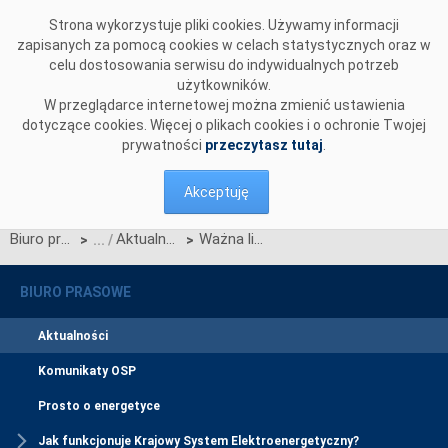
Przejdź do komentarzy
Strona wykorzystuje pliki cookies. Używamy informacji
zapisanych za pomocą cookies w celach statystycznych oraz w
celu dostosowania serwisu do indywidualnych potrzeb
użytkowników.
W przeglądarce internetowej można zmienić ustawienia
dotyczące cookies. Więcej o plikach cookies i o ochronie Twojej
prywatności
przeczytasz tutaj
.
Akceptuję
Biuro prasowe
Aktualności
Ważna linia elektroenergetyczna w województwie łódzkim będzie modernizowana
>
>
BIURO PRASOWE
Aktualności
Komunikaty OSP
Prosto o energetyce
Jak funkcjonuje Krajowy System Elektroenergetyczny?