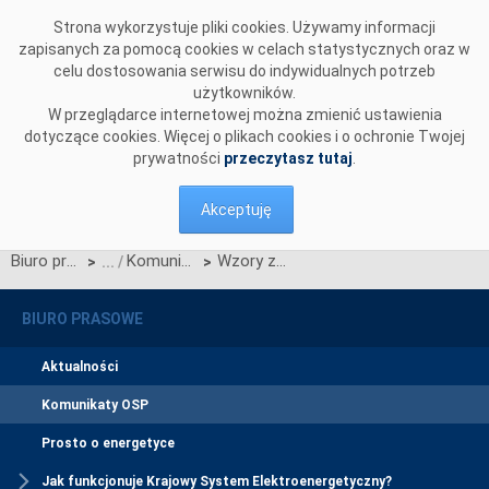
Przejdź do komentarzy
Strona wykorzystuje pliki cookies. Używamy informacji
zapisanych za pomocą cookies w celach statystycznych oraz w
celu dostosowania serwisu do indywidualnych potrzeb
użytkowników.
W przeglądarce internetowej można zmienić ustawienia
dotyczące cookies. Więcej o plikach cookies i o ochronie Twojej
prywatności
przeczytasz tutaj
.
Akceptuję
Biuro prasowe
Komunikaty OSP
Wzory zabezpieczeń wykonania zobowiązań wynikających z umów o przyłączenie do sieci przesyłowej
>
>
BIURO PRASOWE
Aktualności
Komunikaty OSP
Prosto o energetyce
Jak funkcjonuje Krajowy System Elektroenergetyczny?