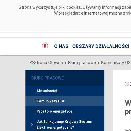
Przejdź do komentarzy
Strona wykorzystuje pliki cookies. Używamy informacji za
W przeglądarce internetowej można zmien
O NAS
OBSZARY DZIAŁALNOŚCI
Strona Główna
Biuro prasowe
Komunikaty O
>
>
BIURO PRASOWE
2
Aktualności
W
Komunikaty OSP
p
Prosto o energetyce
Jak funkcjonuje Krajowy System
Elektroenergetyczny?
Inf