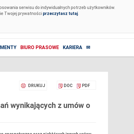
tosowania serwisu do indywidualnych potrzeb użytkowników.
nie Twojej prywatności
przeczytasz tutaj
.
MENTY
BIURO PRASOWE
KARIERA
✉
DRUKUJ
DOC
PDF
ań wynikających z umów o
awo energetyczne oraz niektórych innych ustaw