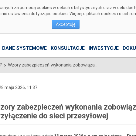
pisanych za pomocą cookies w celach statystycznych oraz w celu dos
ić ustawienia dotyczące cookies. Więcej o plikach cookies i o ochro
Akceptuję
DANE SYSTEMOWE
KONSULTACJE
INWESTYCJE
DOKU
SP
Wzory zabezpieczeń wykonania zobowiązań wynikających z umów o przyłączenie do sieci przesyłowej
>
8 maja 2026, 11:37
zory zabezpieczeń wykonania zobowiąz
rzyłączenie do sieci przesyłowej
ormujemy, że ustawa z dnia
13 marca 2026 r. o zmianie ustawy – Pr