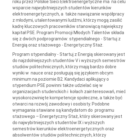
roku przez Polskie Sieci Elektroenergetyczne ma na celu
wsparcie najwybitniejszych studentów kierunków
elektroenergetycznych, a także nawiązanie współpracy
z młodymi, utalentowanymi ludźmi, którzy mogą zasilić
kadrę kluczowych pracowników stanowiącą największy
kapitał PSE. Program Promocji Młodych Talentów składa
się z dwóch podprogramów: stypendialnego - Startuj z
Energią oraz stażowego - Energetyczny Staż.
Program stypendialny - Startuj z Energią skierowany jest
do najzdolniejszych studentów V i wyższych semestrów
studiów politechnicznych, którzy mają bardzo dobre
wyniki w nauce oraz posługują się językiem obcym
minimum na poziomie B2. Kandydaci aplikujący o
stypendium PSE powinni także udzielać się w
organizacjach studenckich i kołach zainteresowań, mieć
wysokorozwinięte kompetencje społeczne, a także być
otwarci na rozwój zawodowy i osobisty. Podobne
wymagania stawiane są kandydatom do programu
stażowego – Energetyczny Staż, który skierowany jest
do najwybitniejszych studentów IX i wyższych
semestrów kierunków elektroenergetycznych oraz
absolwentów studiów politechnicznych, którzy