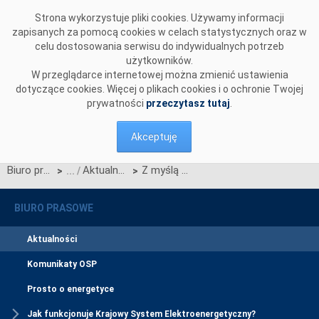
Przejdź do komentarzy
Strona wykorzystuje pliki cookies. Używamy informacji
zapisanych za pomocą cookies w celach statystycznych oraz w
celu dostosowania serwisu do indywidualnych potrzeb
użytkowników.
W przeglądarce internetowej można zmienić ustawienia
dotyczące cookies. Więcej o plikach cookies i o ochronie Twojej
prywatności
przeczytasz tutaj
.
Akceptuję
Biuro prasowe
Aktualności
Z myślą o najlepszych studentach! — pierwsza edycja Programu Promocji Młodych Talentów PSE
>
>
BIURO PRASOWE
Aktualności
Komunikaty OSP
Prosto o energetyce
Jak funkcjonuje Krajowy System Elektroenergetyczny?