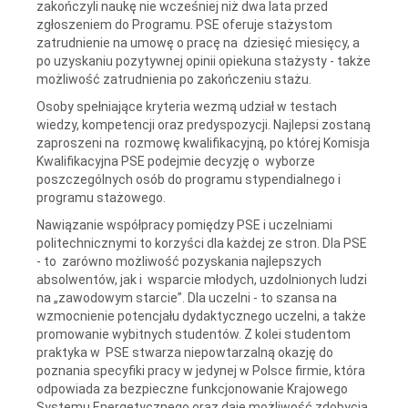
zakończyli naukę nie wcześniej niż dwa lata przed
zgłoszeniem do Programu. PSE oferuje stażystom
zatrudnienie na umowę o pracę na dziesięć miesięcy, a
po uzyskaniu pozytywnej opinii opiekuna stażysty - także
możliwość zatrudnienia po zakończeniu stażu.
Osoby spełniające kryteria wezmą udział w testach
wiedzy, kompetencji oraz predyspozycji. Najlepsi zostaną
zaproszeni na rozmowę kwalifikacyjną, po której Komisja
Kwalifikacyjna PSE podejmie decyzję o wyborze
poszczególnych osób do programu stypendialnego i
programu stażowego.
Nawiązanie współpracy pomiędzy PSE i uczelniami
politechnicznymi to korzyści dla każdej ze stron. Dla PSE
- to zarówno możliwość pozyskania najlepszych
absolwentów, jak i wsparcie młodych, uzdolnionych ludzi
na „zawodowym starcie”. Dla uczelni - to szansa na
wzmocnienie potencjału dydaktycznego uczelni, a także
promowanie wybitnych studentów. Z kolei studentom
praktyka w PSE stwarza niepowtarzalną okazję do
poznania specyfiki pracy w jedynej w Polsce firmie, która
odpowiada za bezpieczne funkcjonowanie Krajowego
Systemu Energetycznego oraz daje możliwość zdobycia