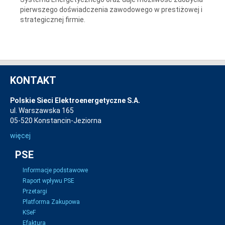
pierwszego doświadczenia zawodowego w prestiżowej i
strategicznej firmie.
KONTAKT
Polskie Sieci Elektroenergetyczne S.A.
ul. Warszawska 165
05-520 Konstancin-Jeziorna
więcej
PSE
Informacje podstawowe
Raport wpływu PSE
Przetargi
Platforma Zakupowa
KSeF
Efaktura