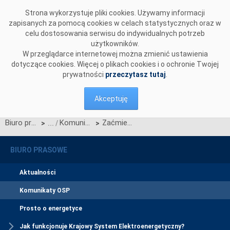
Przejdź do komentarzy
Strona wykorzystuje pliki cookies. Używamy informacji
zapisanych za pomocą cookies w celach statystycznych oraz w
celu dostosowania serwisu do indywidualnych potrzeb
użytkowników.
W przeglądarce internetowej można zmienić ustawienia
dotyczące cookies. Więcej o plikach cookies i o ochronie Twojej
prywatności
przeczytasz tutaj
.
Akceptuję
Biuro prasowe
Komunikaty OSP
Zaćmienie Słońca 29 marca 2025 r.
>
>
BIURO PRASOWE
Aktualności
Komunikaty OSP
Prosto o energetyce
Jak funkcjonuje Krajowy System Elektroenergetyczny?