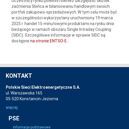
Uczestnicy rynku powinni również uwzględnić skutek
zaćmienia Słońca w bilansowaniu handlowym swoich
portfeli zakupowo-sprzedażowych. W tym celu może być
w szczególności wykorzystany uruchomiony 19 marca
2025 r. handel 15-minutowymi produktami na rynku dnia
bieżącego w ramach obszaru Single Intraday Coupling
(SIDC). Szczegółowe informacje w sprawie SIDC są
dostępne
na stronie ENTSO-E
.
KONTAKT
Polskie Sieci Elektroenergetyczne S.A.
ul. Warszawska 165
05-520 Konstancin-Jeziorna
więcej
PSE
Informacje podstawowe