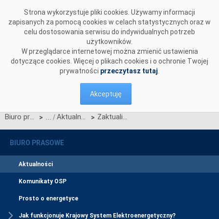
Przejdź do komentarzy
Strona wykorzystuje pliki cookies. Używamy informacji
zapisanych za pomocą cookies w celach statystycznych oraz w
celu dostosowania serwisu do indywidualnych potrzeb
użytkowników.
W przeglądarce internetowej można zmienić ustawienia
dotyczące cookies. Więcej o plikach cookies i o ochronie Twojej
prywatności
przeczytasz tutaj
.
Akceptuję
Biuro prasowe
Aktualności
Zaktualizowana wersja standardów dla węzłów lokalnych systemu LFC jest już dostępna
>
>
BIURO PRASOWE
Aktualności
Komunikaty OSP
Prosto o energetyce
Jak funkcjonuje Krajowy System Elektroenergetyczny?