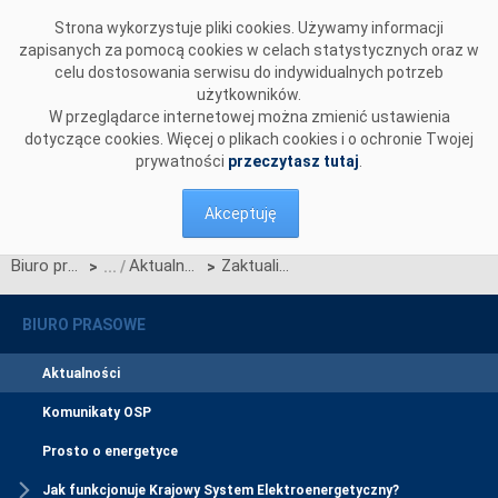
Przejdź do komentarzy
Strona wykorzystuje pliki cookies. Używamy informacji
zapisanych za pomocą cookies w celach statystycznych oraz w
celu dostosowania serwisu do indywidualnych potrzeb
użytkowników.
W przeglądarce internetowej można zmienić ustawienia
dotyczące cookies. Więcej o plikach cookies i o ochronie Twojej
prywatności
przeczytasz tutaj
.
Akceptuję
Biuro prasowe
Aktualności
Zaktualizowane Standardy Techniczne w PSE
>
>
BIURO PRASOWE
Aktualności
Komunikaty OSP
Prosto o energetyce
Jak funkcjonuje Krajowy System Elektroenergetyczny?