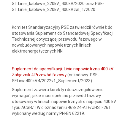
ST.Linie_kablowe_220kV_400kV/2020 oraz PSE-
ST.Linie_kablowe_220kV_400kV.zal_1/2020.
Komitet Standaryzacyjny PSE zatwierdził również do
stosowania Suplement do Standardowej Specyfikacji
Technicznej dotyczącej przewodu fazowego w
nowobudowanych napowietrznych liniach
elektroenergetycznych NN:
Suplement do specyfikacji: Linia napowietrzna 400 kV
Załącznik 4 Przewód fazowy
(nr kodowy: PSE-
SF.Linia400kV.4/2022v1_Suplement/2023)
Suplement zawiera korekty i doszczegółowienie
wymagań, jakie musi spełniać przewód fazowy
stosowany w liniach napowietrznych o napięciu 400 kV
typu ACSR/TW o oznaczeniu 468/24-A1F/UHST-261
wykonany według normy PN-EN 62219.