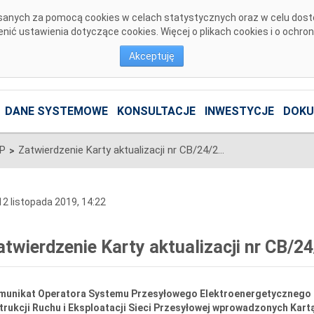
pisanych za pomocą cookies w celach statystycznych oraz w celu dos
ić ustawienia dotyczące cookies. Więcej o plikach cookies i o ochro
Akceptuję
DANE SYSTEMOWE
KONSULTACJE
INWESTYCJE
DOKU
SP
Zatwierdzenie Karty aktualizacji nr CB/24/2019 IRiESP - Bilansowanie
>
2 listopada 2019, 14:22
atwierdzenie Karty aktualizacji nr CB/2
munikat
Operatora Systemu Przesyłowego Elektroenergetycznego z 
trukcji Ruchu i Eksploatacji Sieci Przesyłowej wprowadzonych Kart