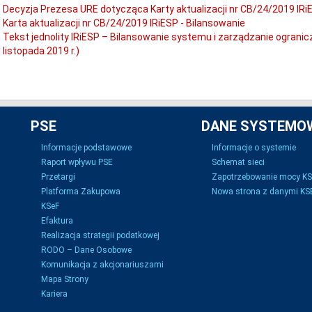
Decyzja Prezesa URE dotycząca Karty aktualizacji nr CB/24/2019 IRi
Karta aktualizacji nr CB/24/2019 IRiESP - Bilansowanie
Tekst jednolity IRiESP – Bilansowanie systemu i zarządzanie ogran
listopada 2019 r.)
PSE
DANE SYSTEMO
Informacje podstawowe
Informacje o systemie
Raport wpływu PSE
Schemat sieci
Przetargi
Zapotrzebowanie mocy K
Platforma Zakupowa
Nowa strona z danymi KSE
KSeF
Efaktura
Realizacja strategii podatkowej
RODO – Dane Osobowe
Komunikacja z akcjonariuszami
Mapa Strony
Kariera