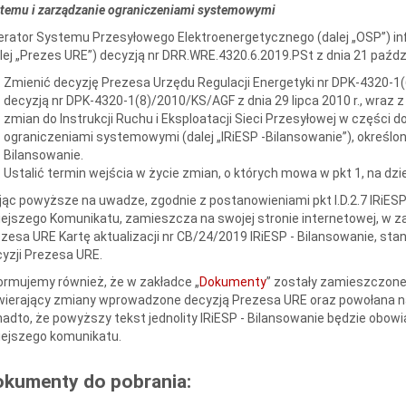
temu i zarządzanie ograniczeniami systemowymi
rator Systemu Przesyłowego Elektroenergetycznego (dalej „OSP”) inf
lej „Prezes URE”) decyzją nr DRR.WRE.4320.6.2019.PSt z dnia 21 paździ
Zmienić decyzję Prezesa Urzędu Regulacji Energetyki nr DPK-4320-1(6
decyzją nr DPK-4320-1(8)/2010/KS/AGF z dnia 29 lipca 2010 r., wraz
zmian do Instrukcji Ruchu i Eksploatacji Sieci Przesyłowej w części
ograniczeniami systemowymi (dalej „IRiESP -Bilansowanie”), określony
Bilansowanie.
Ustalić termin wejścia w życie zmian, o których mowa w pkt 1, na dzie
ąc powyższe na uwadze, zgodnie z postanowieniami pkt I.D.2.7 IRiESP 
iejszego Komunikatu, zamieszcza na swojej stronie internetowej, w z
zesa URE Kartę aktualizacji nr CB/24/2019 IRiESP - Bilansowanie, sta
yzji Prezesa URE.
ormujemy również, że w zakładce „
Dokumenty
” zostały zamieszczone 
wierający zmiany wprowadzone decyzją Prezesa URE oraz powołana n
adto, że powyższy tekst jednolity IRiESP - Bilansowanie będzie obowi
iejszego komunikatu.
okumenty do pobrania: