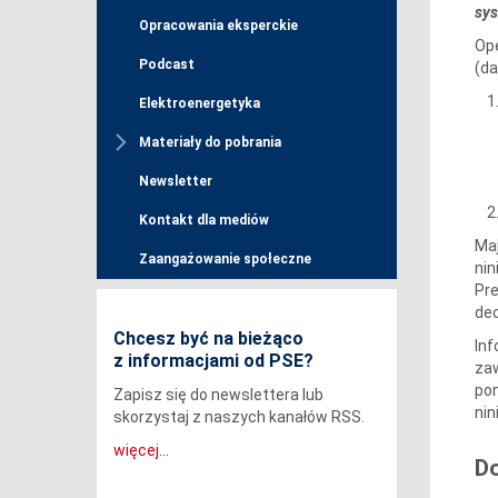
sys
Opracowania eksperckie
Ope
Podcast
(da
Elektroenergetyka
Materiały do pobrania
Newsletter
Kontakt dla mediów
Maj
Zaangażowanie społeczne
nin
Pre
dec
Chcesz być na bieżąco
Inf
z informacjami od PSE?
za
pon
Zapisz się do newslettera lub
nin
skorzystaj z naszych kanałów RSS.
więcej...
D