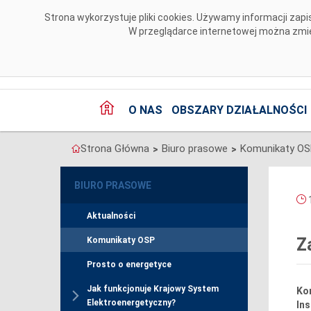
Przejdź do komentarzy
Strona wykorzystuje pliki cookies. Używamy informacji za
W przeglądarce internetowej można zmien
O NAS
OBSZARY DZIAŁALNOŚCI
Strona Główna
Biuro prasowe
Komunikaty O
>
>
BIURO PRASOWE
1
Aktualności
Z
Komunikaty OSP
Prosto o energetyce
Jak funkcjonuje Krajowy System
Ko
Elektroenergetyczny?
Ins