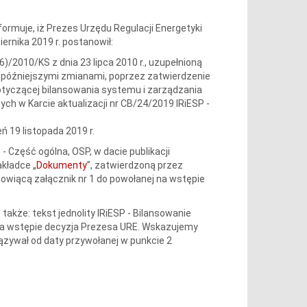
ormuje, iż Prezes Urzędu Regulacji Energetyki
ernika 2019 r. postanowił:
)/2010/KS z dnia 23 lipca 2010 r., uzupełnioną
 z późniejszymi zmianami, poprzez zatwierdzenie
 dotyczącej bilansowania systemu i zarządzania
ch w Karcie aktualizacji nr CB/24/2019 IRiESP -
ń 19 listopada 2019 r.
- Część ogólna, OSP, w dacie publikacji
akładce „
Dokumenty
”, zatwierdzoną przez
nowiącą załącznik nr 1 do powołanej na wstępie
także: tekst jednolity IRiESP - Bilansowanie
a wstępie decyzja Prezesa URE. Wskazujemy
ązywał od daty przywołanej w punkcie 2