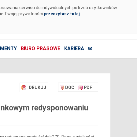
tosowania serwisu do indywidualnych potrzeb użytkowników.
nie Twojej prywatności
przeczytasz tutaj
.
MENTY
BIURO PRASOWE
KARIERA
✉
DRUKUJ
DOC
PDF
erynkowym redysponowaniu
ym redysponowaniu źródeł OZE. Dane o wielkości