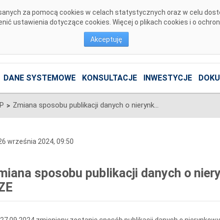
pisanych za pomocą cookies w celach statystycznych oraz w celu dos
ić ustawienia dotyczące cookies. Więcej o plikach cookies i o ochro
Akceptuję
DANE SYSTEMOWE
KONSULTACJE
INWESTYCJE
DOKU
SP
Zmiana sposobu publikacji danych o nierynkowym redysponowaniu OZE
>
6 września 2024, 09:50
miana sposobu publikacji danych o ni
ZE
27.09.2024 zmieniony zostanie sposób publikacji danych o nierynkow