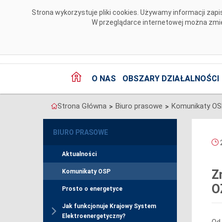
Przejdź do komentarzy
Strona wykorzystuje pliki cookies. Używamy informacji za
W przeglądarce internetowej można zmien
O NAS
OBSZARY DZIAŁALNOŚCI
Strona Główna
Biuro prasowe
Komunikaty O
>
>
BIURO PRASOWE
2
Aktualności
Z
Komunikaty OSP
O
Prosto o energetyce
Jak funkcjonuje Krajowy System
Elektroenergetyczny?
Od 