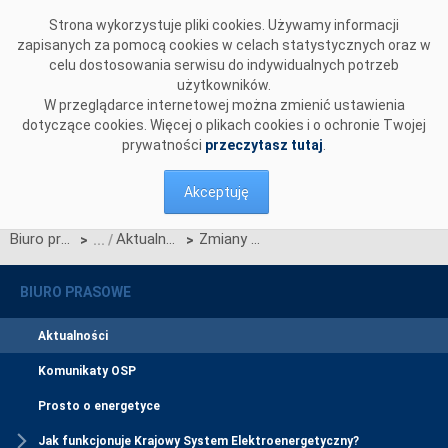
Przejdź do komentarzy
Strona wykorzystuje pliki cookies. Używamy informacji
zapisanych za pomocą cookies w celach statystycznych oraz w
celu dostosowania serwisu do indywidualnych potrzeb
użytkowników.
W przeglądarce internetowej można zmienić ustawienia
dotyczące cookies. Więcej o plikach cookies i o ochronie Twojej
prywatności
przeczytasz tutaj
.
Akceptuję
Biuro prasowe
Aktualności
Zmiany na rynku bilansującym - weryfikacja grafików mocy bilansujących (część II)
>
>
BIURO PRASOWE
Aktualności
Komunikaty OSP
Prosto o energetyce
Jak funkcjonuje Krajowy System Elektroenergetyczny?