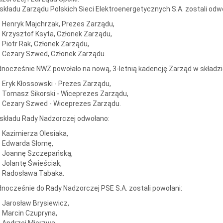
składu Zarządu Polskich Sieci Elektroenergetycznych S.A. zostali odwo
Henryk Majchrzak, Prezes Zarządu,
Krzysztof Ksyta, Członek Zarządu,
Piotr Rak, Członek Zarządu,
Cezary Szwed, Członek Zarządu.
nocześnie NWZ powołało na nową, 3-letnią kadencję Zarząd w składzi
Eryk Kłossowski - Prezes Zarządu,
Tomasz Sikorski - Wiceprezes Zarządu,
Cezary Szwed - Wiceprezes Zarządu.
składu Rady Nadzorczej odwołano:
Kazimierza Olesiaka,
Edwarda Słomę,
Joannę Szczepańską,
Jolantę Świeściak,
Radosława Tabaka.
nocześnie do Rady Nadzorczej PSE S.A. zostali powołani:
Jarosław Brysiewicz,
Marcin Czupryna,
Andrzej Mierzwa.