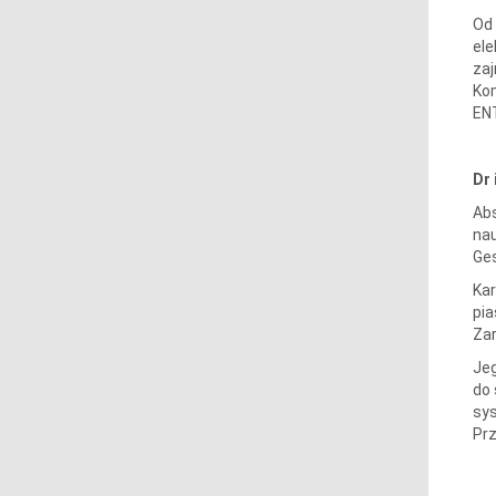
Od 
ele
zaj
Ko
EN
Dr 
Abs
nau
Ges
Kar
pia
Zar
Jeg
do 
sys
Prz