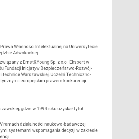
Prawa Własności Intelektualnej na Uniwersytecie
 Izbie Adwokackiej.
związany z Ernst&Young Sp. z o.o. Ekspert w
ądu Fundacji Inicjatyw Bezpieczeństwo-Rozwój-
litechnice Warszawskiej, Uczelni Techniczno-
etycznym i europejskim prawem konkurencji.
szawskiej, gdzie w 1994 roku uzyskał tytuł
. W ramach działalności naukowo-badawczej
owymi systemami wspomagania decyzji w zakresie
ncji.