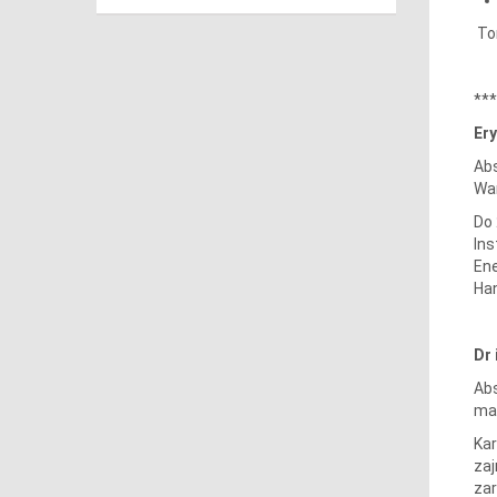
To
***
Er
Abs
War
Do 
Ins
Ene
Han
Dr 
Abs
mag
Kar
zaj
zar