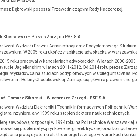
masz Dąbrowski pozostał Przewodniczącym Rady Nadzorczej.
yk Kłossowski – Prezes Zarządu PSE S.A.
olwent Wydziału Prawa i Administracji oraz Podyplomowego Studium 
szawskim. W 2005 roku ukończył aplikację adwokacką w warszawskiej
2015 roku pracował w kancelariach adwokackich. W latach 2000-2003 
tytucie Jagiellońskim w latach 2011-2012. Od 2014 roku prezes Zarz
rgia. Wykładowca na studiach podyplomowych w Collegium Civitas, Po
dlowej im. Heleny Chodakowskiej. Zajmuje się głównie prawem energ
inż. Tomasz Sikorski – Wiceprezes Zarządu PSE S.A.
olwent Wydziału Elektroniki i Technik Informacyjnych Politechniki War
istra inżyniera, a w 1999 roku stopień doktora nauk technicznych.
ierę zawodową rozpoczął w 1994 roku na Politechnice Warszawskiej
mował się problematyką rynków energii elektrycznej oraz komputer
ządzania pracą systemu elektroenergetycznego w warunkach konkure