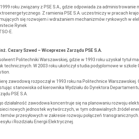
1999 roku związany z PSE S.A., gdzie odpowiada za administrowani
ktroenergetycznego. Z ramienia PSE S.A. uczestniczy w pracach kr
mujących się rozwojem i wdrażaniem mechanizmów rynkowych w elekt
mitecie Rynek
TSO-E.
inż. Cezary Szwed – Wiceprezes Zarządu PSE S.A.
olwent Politechniki Warszawskiej, gdzie w 1993 roku uzyskał tytuł mag
k technicznych. W 2003 roku ukończył studia podyplomowe w szkole G
tion.
ierę zawodową rozpoczął w 1993 roku na Politechnice Warszawskiej. 
stując stanowiska od kierownika Wydziału do Dyrektora Departamentu.
ządu PSE S.A.
o działalność zawodowa koncentruje się na planowaniu rozwoju elektr
sieci nowych jednostek wytwórczych, w tym odnawialnych źródeł ener
temów przesyłowych w zakresie rozwoju połączeń transgranicznych.
esyłu i Rozdziału Energii Elektrycznej.