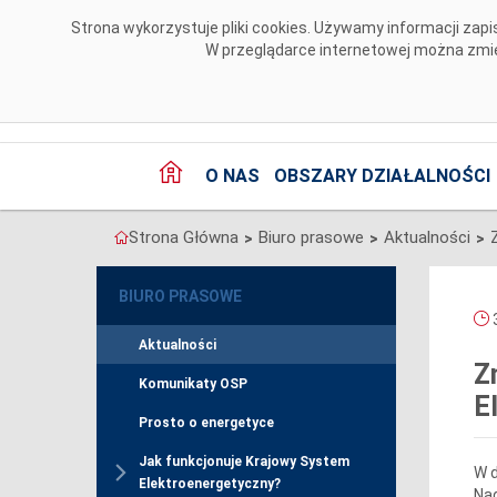
Przejdź do komentarzy
Strona wykorzystuje pliki cookies. Używamy informacji za
W przeglądarce internetowej można zmien
O NAS
OBSZARY DZIAŁALNOŚCI
Strona Główna
Biuro prasowe
Aktualności
>
>
>
BIURO PRASOWE
3
Aktualności
Z
Komunikaty OSP
E
Prosto o energetyce
Jak funkcjonuje Krajowy System
W d
Elektroenergetyczny?
Nad