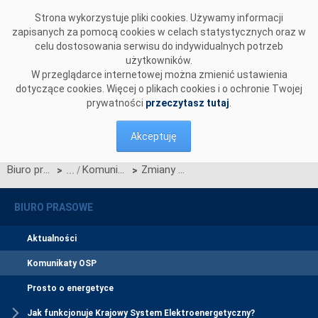
Przejdź do komentarzy
Strona wykorzystuje pliki cookies. Używamy informacji
zapisanych za pomocą cookies w celach statystycznych oraz w
celu dostosowania serwisu do indywidualnych potrzeb
użytkowników.
W przeglądarce internetowej można zmienić ustawienia
dotyczące cookies. Więcej o plikach cookies i o ochronie Twojej
prywatności
przeczytasz tutaj
.
Akceptuję
Biuro prasowe
Komunikaty OSP
Zmiany w Zarządzie PSE-Operator S.A.
>
>
BIURO PRASOWE
Aktualności
Komunikaty OSP
Prosto o energetyce
Jak funkcjonuje Krajowy System Elektroenergetyczny?