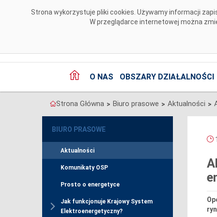
Przejdź do komentarzy
Strona wykorzystuje pliki cookies. Używamy informacji za
W przeglądarce internetowej można zmien
O NAS
OBSZARY DZIAŁALNOŚCI
Strona Główna
Biuro prasowe
Aktualności
>
>
>
BIURO PRASOWE
1
Aktualności
A
Komunikaty OSP
e
Prosto o energetyce
Op
Jak funkcjonuje Krajowy System
ryn
Elektroenergetyczny?