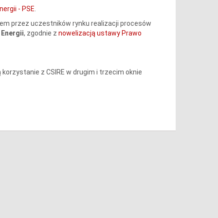
ergii - PSE
.
m przez uczestników rynku realizacji procesów
Energii
, zgodnie z
nowelizacją ustawy Prawo
orzystanie z CSIRE w drugim i trzecim oknie