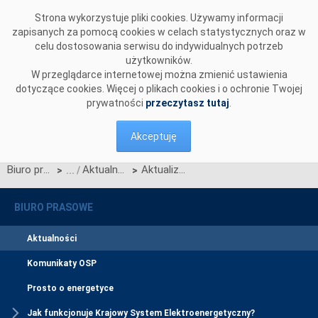
Przejdź do komentarzy
Strona wykorzystuje pliki cookies. Używamy informacji
zapisanych za pomocą cookies w celach statystycznych oraz w
celu dostosowania serwisu do indywidualnych potrzeb
użytkowników.
W przeglądarce internetowej można zmienić ustawienia
dotyczące cookies. Więcej o plikach cookies i o ochronie Twojej
prywatności
przeczytasz tutaj
.
Akceptuję
Biuro prasowe
Aktualności
Aktualizacja Planu uruchomienia nowego modelu procesów rynku energii
>
>
BIURO PRASOWE
Aktualności
Komunikaty OSP
Prosto o energetyce
Jak funkcjonuje Krajowy System Elektroenergetyczny?