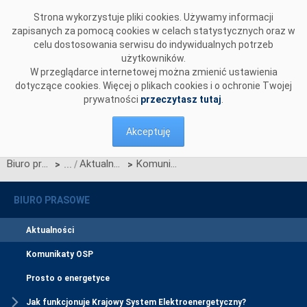
Przejdź do komentarzy
Strona wykorzystuje pliki cookies. Używamy informacji
zapisanych za pomocą cookies w celach statystycznych oraz w
celu dostosowania serwisu do indywidualnych potrzeb
użytkowników.
W przeglądarce internetowej można zmienić ustawienia
dotyczące cookies. Więcej o plikach cookies i o ochronie Twojej
prywatności
przeczytasz tutaj
.
Akceptuję
Biuro prasowe
Aktualności
Komunikat w sprawie ogłoszenia jednostronnego przetargu miesięcznego na zdolności przesyłowe połączenia międzysystemowego PSE i NEK UKRENERGO na lipiec 2015 r.
>
>
BIURO PRASOWE
Aktualności
Komunikaty OSP
Prosto o energetyce
Jak funkcjonuje Krajowy System Elektroenergetyczny?