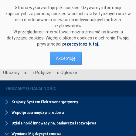
Przejdź do komentarzy
Strona wykorzystuje pliki cookies. Używamy informacji
zapisanych za pomocą cookies w celach statystycznych oraz w
celu dostosowania serwisu do indywidualnych potrzeb
użytkowników.
W przeglądarce internetowej można zmienić ustawienia
dotyczące cookies. Więcej o plikach cookies i o ochronie Twojej
prywatności
przeczytasz tutaj
.
Akceptuję
Obszary działalności
Połączenie promieniowe
Ogłoszenia przetargów
>
>
OBSZARY DZIAŁALNOŚCI
Krajowy System Elektroenergetyczny
Współpraca międzynarodowa
Działalność innowacyjna, badawcza i rozwojowa
Wymiana Międzysystemowa