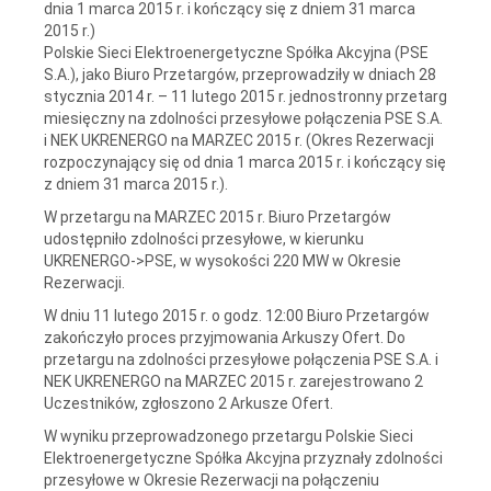
dnia 1 marca 2015 r. i kończący się z dniem 31 marca
2015 r.)
Polskie Sieci Elektroenergetyczne Spółka Akcyjna (PSE
S.A.), jako Biuro Przetargów, przeprowadziły w dniach 28
stycznia 2014 r. – 11 lutego 2015 r. jednostronny przetarg
miesięczny na zdolności przesyłowe połączenia PSE S.A.
i NEK UKRENERGO na MARZEC 2015 r. (Okres Rezerwacji
rozpoczynający się od dnia 1 marca 2015 r. i kończący się
z dniem 31 marca 2015 r.).
W przetargu na MARZEC 2015 r. Biuro Przetargów
udostępniło zdolności przesyłowe, w kierunku
UKRENERGO->PSE, w wysokości 220 MW w Okresie
Rezerwacji.
W dniu 11 lutego 2015 r. o godz. 12:00 Biuro Przetargów
zakończyło proces przyjmowania Arkuszy Ofert. Do
przetargu na zdolności przesyłowe połączenia PSE S.A. i
NEK UKRENERGO na MARZEC 2015 r. zarejestrowano 2
Uczestników, zgłoszono 2 Arkusze Ofert.
W wyniku przeprowadzonego przetargu Polskie Sieci
Elektroenergetyczne Spółka Akcyjna przyznały zdolności
przesyłowe w Okresie Rezerwacji na połączeniu