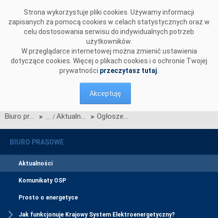
Przejdź do komentarzy
Strona wykorzystuje pliki cookies. Używamy informacji
zapisanych za pomocą cookies w celach statystycznych oraz w
celu dostosowania serwisu do indywidualnych potrzeb
użytkowników.
W przeglądarce internetowej można zmienić ustawienia
dotyczące cookies. Więcej o plikach cookies i o ochronie Twojej
prywatności
przeczytasz tutaj
.
Akceptuję
Biuro prasowe
Aktualności
Ogłoszenie wyników jednostronnego przetargu miesięcznego na zdolności przesyłowe połączenia PSE S.A. i NEK UKRENERGO na marzec 2015 r.
>
>
BIURO PRASOWE
Aktualności
Komunikaty OSP
Prosto o energetyce
Jak funkcjonuje Krajowy System Elektroenergetyczny?