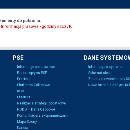
kumenty do pobrania:
Informacja prasowa - godziny szczytu
PSE
DANE SYSTEMO
Informacje podstawowe
Informacje o systemie
Raport wpływu PSE
Schemat sieci
Przetargi
Zapotrzebowanie mocy K
Platforma Zakupowa
Nowa strona z danymi KSE
KSeF
Efaktura
Realizacja strategii podatkowej
RODO – Dane Osobowe
Komunikacja z akcjonariuszami
Mapa Strony
Kariera