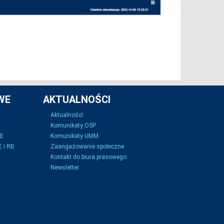
WE
AKTUALNOŚCI
Aktualności
Komunikaty OSP
SE
Komunikaty UMM
 i RB
Zaangażowanie społeczne
Kontakt do biura prasowego
Newsletter