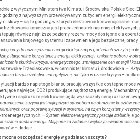
dnie z wytycznymi Ministerstwa Klimatu i Środowiska, Polskie Sieci
o godziny z najwyższym przewidywanym zużyciem energii elektrycznej
ymi słowy – są to godziny, w których elektrownie konwencjonalne mu
otrzebowania konieczna jest praca jednostek najmniej efektywnych,
tępują również najniższe poziomy rezerw mocy dostępne dla operat
lansowania krajowego systemu i zapewnienia jego bezpiecznej pracy.
achęcamy do oszczędzania energii elektrycznej w godzinach szczytu i, o ile
ziny. Racjonalne korzystanie z energii elektrycznej i unikanie poboru w o
aniczenie skutków kryzysu energetycznego, zmniejszenie cen energii i k
aszewska-Trzeciakowska, wiceminister klimatu i środowiska. –
Akty
bania o bezpieczeństwo energetyczne, nie tylko w czasie kryzysu
– podkreś
ytuacji bardzo napiętego bilansu pracują wszystkie dostępne moce w
erujące najwięcej CO2 i produkujące najdroższą energię. Mechanizmy 
ktywne i najdroższe elektrownie będą wyznaczały cenę rozliczeniową e
 ograniczenie zużycia jest najlepszym sposobem na obniżenie kosztów energ
plarnianych oraz poprawę sytuacji w systemie, na czym korzystamy wszyscy
ktroenergetycznych. –
System elektroenergetyczny pracuje stabilnie, a g
aniczania dostaw energii. Mają one za zadanie zwiększyć świadomość spo
biorców
– dodaje.
k można oszczędzać energię w godzinach szczytu?