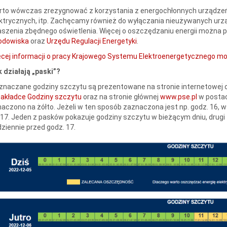
to wówczas zrezygnować z korzystania z energochłonnych urządzeń, n
ktrycznych, itp. Zachęcamy również do wyłączania nieużywanych urzą
szenia zbędnego oświetlenia. Więcej o oszczędzaniu energii można 
odowiska
oraz
Urzędu Regulacji Energetyki
.
cej informacji o pracy Krajowego Systemu Elektroenergetycznego moż
 działają „paski”?
naczane godziny szczytu są prezentowane na stronie internetowej 
akładce Godziny szczytu
oraz na stronie głównej
www.pse.pl
w postac
aczono na żółto. Jeżeli w ten sposób zaznaczona jest np. godz. 16, 
17. Jeden z pasków pokazuje godziny szczytu w bieżącym dniu, drugi 
ziennie przed godz. 17.