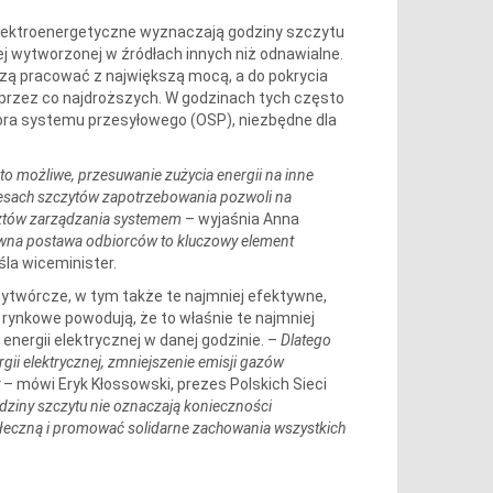
 Elektroenergetyczne wyznaczają godziny szczytu
 wytworzonej w źródłach innych niż odnawialne.
szą pracować z największą mocą, a do pokrycia
 przez co najdroższych. W godzinach tych często
ora systemu przesyłowego (OSP), niezbędne dla
 to możliwe, przesuwanie zużycia energii na inne
kresach szczytów zapotrzebowania pozwoli na
osztów zarządzania systemem
– wyjaśnia Anna
wna postawa odbiorców to kluczowy element
la wiceminister.
ytwórcze, w tym także te najmniej efektywne,
rynkowe powodują, że to właśnie te najmniej
nergii elektrycznej w danej godzinie. –
Dlatego
ii elektrycznej, zmniejszenie emisji gazów
– mówi Eryk Kłossowski, prezes Polskich Sieci
odziny szczytu nie oznaczają konieczności
łeczną i promować solidarne zachowania wszystkich