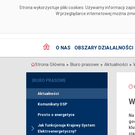
Przejdź do komentarzy
Strona wykorzystuje pliki cookies. Używamy informacji za
W przeglądarce internetowej można zmien
O NAS
OBSZARY DZIAŁALNOŚCI
Strona Główna
Biuro prasowe
Aktualności
>
>
>
BIURO PRASOWE
6
Aktualności
W
Komunikaty OSP
Prosto o energetyce
Na 
go
Jak funkcjonuje Krajowy System
kl
Elektroenergetyczny?
cią