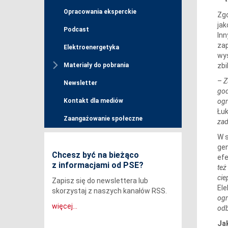
Opracowania eksperckie
Zgo
jak
Podcast
Inn
zap
Elektroenergetyka
wys
zbi
Materiały do pobrania
–
Z
Newsletter
god
ogr
Kontakt dla mediów
Łuk
Zaangażowanie społeczne
zad
W s
gen
Chcesz być na bieżąco
efe
z informacjami od PSE?
też
cie
Zapisz się do newslettera lub
Ele
skorzystaj z naszych kanałów RSS.
ogr
więcej...
od
Ja