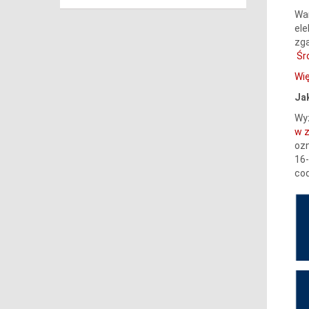
War
ele
zga
Śr
Wię
Jak
Wyz
w z
ozn
16-
cod