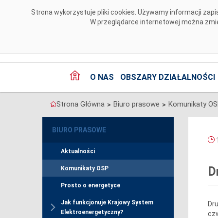
Przejdź do komentarzy
Strona wykorzystuje pliki cookies. Używamy informacji za
W przeglądarce internetowej można zmien
O NAS
OBSZARY DZIAŁALNOŚCI
Strona Główna
Biuro prasowe
Komunikaty O
>
>
BIURO PRASOWE
1
Aktualności
D
Komunikaty OSP
Prosto o energetyce
Jak funkcjonuje Krajowy System
Dr
Elektroenergetyczny?
czw