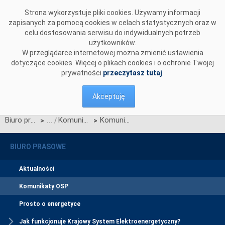
Przejdź do komentarzy
Strona wykorzystuje pliki cookies. Używamy informacji
zapisanych za pomocą cookies w celach statystycznych oraz w
celu dostosowania serwisu do indywidualnych potrzeb
użytkowników.
W przeglądarce internetowej można zmienić ustawienia
dotyczące cookies. Więcej o plikach cookies i o ochronie Twojej
prywatności
przeczytasz tutaj
.
Akceptuję
Biuro prasowe
Komunikaty OSP
Komunikat dotyczący redysponowania nierynkowego instalacji FW w dniach 30-31 marca 2024 roku oraz 1 kwietnia 2024 roku
>
>
BIURO PRASOWE
Aktualności
Komunikaty OSP
Prosto o energetyce
Jak funkcjonuje Krajowy System Elektroenergetyczny?