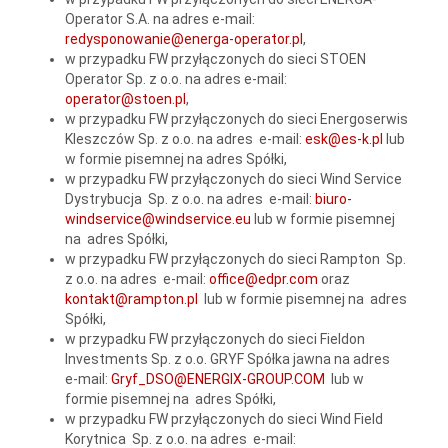
Operator S.A. na adres e-mail:
redysponowanie@energa-operator.pl
,
w przypadku FW przyłączonych do sieci STOEN
Operator Sp. z o.o. na adres e-mail:
operator@stoen.pl
,
w przypadku FW przyłączonych do sieci Energoserwis
Kleszczów Sp. z o.o. na adres e-mail:
esk@es-k.pl
lub
w formie pisemnej na adres Spółki,
w przypadku FW przyłączonych do sieci Wind Service
Dystrybucja Sp. z o.o. na adres e-mail:
biuro-
windservice@windservice.eu
lub w formie pisemnej
na adres Spółki,
w przypadku FW przyłączonych do sieci Rampton Sp.
z o.o. na adres e-mail:
office@edpr.com
oraz
kontakt@rampton.pl
lub w formie pisemnej na adres
Spółki,
w przypadku FW przyłączonych do sieci Fieldon
Investments Sp. z o.o. GRYF Spółka jawna na adres
e-mail:
Gryf_DSO@ENERGIX-GROUP.COM
lub w
formie pisemnej na adres Spółki,
w przypadku FW przyłączonych do sieci Wind Field
Korytnica Sp. z o.o. na adres e-mail: