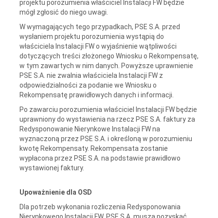
projektu porozumienia właściciel Instalacji FW będzie
mógł zgłosić do niego uwagi.
W wymagających tego przypadkach, PSE S.A. przed
wysłaniem projektu porozumienia wystąpią do
właściciela Instalacji FW o wyjaśnienie wątpliwości
dotyczących treści złożonego Wniosku o Rekompensatę,
w tym zawartych w nim danych. Powyższe uprawnienie
PSE S.A. nie zwalnia właściciela Instalacji FW z
odpowiedzialności za podanie we Wniosku o
Rekompensatę prawidłowych danych i informacji.
Po zawarciu porozumienia właściciel Instalacji FW będzie
uprawniony do wystawienia na rzecz PSE S.A. faktury za
Redysponowanie Nierynkowe Instalacji FW na
wyznaczoną przez PSE S.A. i określoną w porozumieniu
kwotę Rekompensaty. Rekompensata zostanie
wypłacona przez PSE S.A. na podstawie prawidłowo
wystawionej faktury.
Upoważnienie dla OSD
Dla potrzeb wykonania rozliczenia Redysponowania
Nierynkowego Instalacji FW, PSE S.A. muszą pozyskać