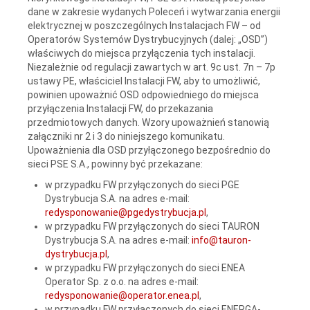
dane w zakresie wydanych Poleceń i wytwarzania energii
elektrycznej w poszczególnych Instalacjach FW – od
Operatorów Systemów Dystrybucyjnych (dalej: „OSD”)
właściwych do miejsca przyłączenia tych instalacji.
Niezależnie od regulacji zawartych w art. 9c ust. 7n – 7p
ustawy PE, właściciel Instalacji FW, aby to umożliwić,
powinien upoważnić OSD odpowiedniego do miejsca
przyłączenia Instalacji FW, do przekazania
przedmiotowych danych. Wzory upoważnień stanowią
załączniki nr 2 i 3 do niniejszego komunikatu.
Upoważnienia dla OSD przyłączonego bezpośrednio do
sieci PSE S.A., powinny być przekazane:
w przypadku FW przyłączonych do sieci PGE
Dystrybucja S.A. na adres e-mail:
redysponowanie@pgedystrybucja.pl
,
w przypadku FW przyłączonych do sieci TAURON
Dystrybucja S.A. na adres e-mail:
info@tauron-
dystrybucja.pl
,
w przypadku FW przyłączonych do sieci ENEA
Operator Sp. z o.o. na adres e-mail:
redysponowanie@operator.enea.pl
,
w przypadku FW przyłączonych do sieci ENERGA-