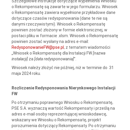
Szczegółowe instrukcje dotyczące wypełnienia Wniosku
o Rekompensatę są zawarte w jego formularzu. Wniosek
o Rekompensatę zawiera wypełnione przykładowe dane
dotyczące czasów redysponowania (dane te nie są
danymi rzeczywistymi). Wniosek o Rekompensatę
powinien zostać złożony w formie elektronicznej, w
postaci pliku w formacie .xlsm. Wniosek o Rekompensatę
powinien zostać wysłany na adres e-mail:
RedysponowanieFW@pse.pl
, z tematem wiadomości
„Wniosek o Rekompensatę dla Instalacji FW
[nazwa
instalacji]
za
[data redysponowania]
”.
Wniosek należy złożyć nie później, niż w terminie do 31
maja 2024 roku.
Rozliczenie Redysponowania Nierynkowego Instalacji
FW
Po otrzymaniu poprawnego Wniosku o Rekompensatę,
PSE S.A. wyznaczą wartość Rekompensaty i prześlą na
adres e-mail osoby reprezentującej wnioskodawcę,
wskazany we Wniosku o Rekompensatę, projekt
porozumienia dotyczący Rekompensaty. Po otrzymaniu