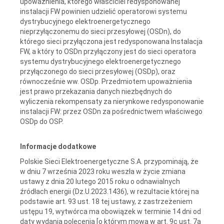
upoważnienia, którego właściciel redysponowanej
instalacji FW powinien udzielić operatorowi systemu
dystrybucyjnego elektroenergetycznego
nieprzyłączonemu do sieci przesyłowej (OSDn), do
którego sieci przyłączona jest redysponowana Instalacja
FW, a który to OSDn przyłączony jest do sieci operatora
systemu dystrybucyjnego elektroenergetycznego
przyłączonego do sieci przesyłowej (OSDp), oraz
równocześnie ww. OSDp. Przedmiotem upoważnienia
jest prawo przekazania danych niezbędnych do
wyliczenia rekompensaty za nierynkowe redysponowanie
instalacji FW: przez OSDn za pośrednictwem właściwego
OSDp do OSP.
Informacje dodatkowe
Polskie Sieci Elektroenergetyczne S.A. przypominają, że
w dniu 7 września 2023 roku weszła w życie zmiana
ustawy z dnia 20 lutego 2015 roku o odnawialnych
źródłach energii (Dz.U.2023.1436), w rezultacie której na
podstawie art. 93 ust. 18 tej ustawy, z zastrzeżeniem
ustępu 19, wytwórca ma obowiązek w terminie 14 dni od
daty wydania polecenia [o którym mowa w art. 9c ust. 7a