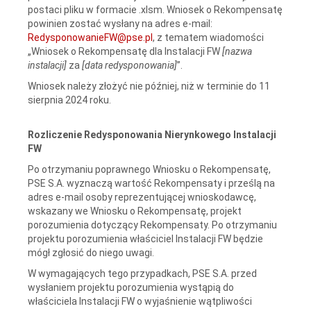
postaci pliku w formacie .xlsm. Wniosek o Rekompensatę
powinien zostać wysłany na adres e-mail:
RedysponowanieFW@pse.pl
, z tematem wiadomości
„Wniosek o Rekompensatę dla Instalacji FW
[nazwa
instalacji]
za
[data redysponowania]
”.
Wniosek należy złożyć nie później, niż w terminie do 11
sierpnia 2024 roku.
Rozliczenie Redysponowania Nierynkowego Instalacji
FW
Po otrzymaniu poprawnego Wniosku o Rekompensatę,
PSE S.A. wyznaczą wartość Rekompensaty i prześlą na
adres e-mail osoby reprezentującej wnioskodawcę,
wskazany we Wniosku o Rekompensatę, projekt
porozumienia dotyczący Rekompensaty. Po otrzymaniu
projektu porozumienia właściciel Instalacji FW będzie
mógł zgłosić do niego uwagi.
W wymagających tego przypadkach, PSE S.A. przed
wysłaniem projektu porozumienia wystąpią do
właściciela Instalacji FW o wyjaśnienie wątpliwości