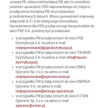
ustawy PE, właściciel Instalacji FW, aby to umożliwić,
powinien upoważnić OSD odpowiedniego do miejsca
przyłączenia Instalacji FW, do przekazania
przedmiotowych danych. Wzory upoważnień stanowią
załączniki nr 2 i 3 do niniejszego komunikatu.
Upoważnienia dla OSD przyłączonego bezpośrednio do
sieci PSE S.A., powinny być przekazane:
w przypadku FW przyłączonych do sieci PGE
Dystrybucja S.A. na adres e-mail:
redysponowanie@pgedystrybucja.pl
,
w przypadku FW przyłączonych do sieci TAURON
Dystrybucja S.A. na adres e-mail:
info@tauron-
dystrybucja.pl
,
w przypadku FW przyłączonych do sieci ENEA
Operator Sp. z o.o. na adres e-mail:
redysponowanie@operator.enea.pl
,
w przypadku FW przyłączonych do sieci ENERGA-
Operator S.A. na adres e-mail:
redysponowanie@energa-operator.pl
,
w przypadku FW przyłączonych do sieci STOEN
Operator Sp. z o.o. na adres e-mail:
operator@stoen.pl
,