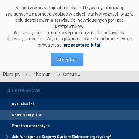
Przejdź do komentarzy
Strona wykorzystuje pliki cookies. Używamy informacji
zapisanych za pomocą cookies w celach statystycznych oraz w
celu dostosowania serwisu do indywidualnych potrzeb
użytkowników.
W przeglądarce internetowej można zmienić ustawienia
dotyczące cookies. Więcej o plikach cookies i o ochronie Twojej
prywatności
przeczytasz tutaj
.
Akceptuję
Biuro prasowe
Komunikaty OSP
Komunikat dotyczący redysponowania nierynkowego instalacji FW w dniu 11 czerwca 2024 roku
>
>
BIURO PRASOWE
Aktualności
Komunikaty OSP
Prosto o energetyce
Jak funkcjonuje Krajowy System Elektroenergetyczny?