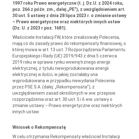
1997 roku Prawo energetyczne (t. j. Dz.U. z 2024 roku,
poz. 266 z późn. zm., dalej „PE”), z uwzględnieniem art.
30 ust. 5 ustawy z dnia 28 lipca 2023 r. o zmianie ustawy
– Prawo energetyczne oraz niektórych innych ustaw
(Dz. U. z 2023 r poz. 1681).
Właściciele Instalacji FW, które zrealizowały Polecenia,
mają co do zasady prawo do rekompensaty finansowej, o
której mowa w art. 13 ust. 7 Rozporządzenia Parlamentu
Europejskiego i Rady (UE) 2019/943 z dnia 5 czerwca
2019 roku w sprawie rynku wewnętrznego energii
elektrycznej, z tytułu niewyprodukowania energii
elektrycznej w ilości, w jakiej zostałaby ona
wyprodukowana w przypadku niewydania Polecenia
przez PSE S.A. (dalej: „Rekompensata”), z
uwzględnieniem zasad określonych w ww. przepisie
rozporządzenia oraz art. 30 ust. 5 i 6 ww. ustawy o
zmianie ustawy – Prawo energetyczne oraz niektórych
innych ustaw.
Wniosek o Rekompensatę
W celu otrzymania Rekompensaty właściciel Instalacji