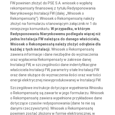
FW powinien złożyć do PSE S.A. wniosek o wypłatę
rekompensaty finansowej z tytułu Redysponowania
Nierynkowego Instalacji FW (dalej: „Wniosek o
Rekompensatę”). Wniosek o Rekompensatę należy
złożyć na formularzu stanowiącym załącznik nr 1 do
niniejszego komunikatu.
W przypadku, w którym
Redysponowaniu Nierynkowemu podlegała więcej niż
jedna Instalacja FW należąca do danego właściciela,
Wniosek o Rekompensatę należy złożyć odrębnie dla
każdej z tych instalacji.
Wniosek o Rekompensatę
zawiera informacje i dane niezbędne do wyznaczenia
oraz wypłacenia Rekompensaty w zakresie danej
Instalacji FW, w szczególności dane indentyfikacyjne
właściciela Instalacji FW, parametry stałe Instalacji FW
oraz dane służące do wyznaczenia ilości oraz wartości
energii elektrycznej niewyprodukowanej w Instalacji FW.
Szczegółowe instrukcje dotyczące wypełnienia Wniosku
o Rekompensatę są zawarte w jego formularzu. Wniosek
o Rekompensatę zawiera wypełnione przykładowe dane
dotyczące czasów redysponowania (dane te nie są
danymi rzeczywistymi). Wniosek o Rekompensatę
powinien zostać złożony w formie elektronicznej, w