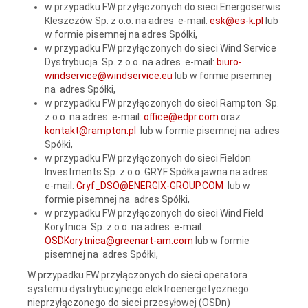
w przypadku FW przyłączonych do sieci Energoserwis
Kleszczów Sp. z o.o. na adres e-mail:
esk@es-k.pl
lub
w formie pisemnej na adres Spółki,
w przypadku FW przyłączonych do sieci Wind Service
Dystrybucja Sp. z o.o. na adres e-mail:
biuro-
windservice@windservice.eu
lub w formie pisemnej
na adres Spółki,
w przypadku FW przyłączonych do sieci Rampton Sp.
z o.o. na adres e-mail:
office@edpr.com
oraz
kontakt@rampton.pl
lub w formie pisemnej na adres
Spółki,
w przypadku FW przyłączonych do sieci Fieldon
Investments Sp. z o.o. GRYF Spółka jawna na adres
e-mail:
Gryf_DSO@ENERGIX-GROUP.COM
lub w
formie pisemnej na adres Spółki,
w przypadku FW przyłączonych do sieci Wind Field
Korytnica Sp. z o.o. na adres e-mail:
OSDKorytnica@greenart-am.com
lub w formie
pisemnej na adres Spółki,
W przypadku FW przyłączonych do sieci operatora
systemu dystrybucyjnego elektroenergetycznego
nieprzyłączonego do sieci przesyłowej (OSDn)