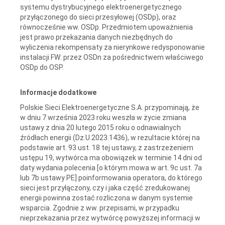
systemu dystrybucyjnego elektroenergetycznego
przyłączonego do sieci przesyłowej (OSDp), oraz
równocześnie ww. OSDp. Przedmiotem upoważnienia
jest prawo przekazania danych niezbędnych do
wyliczenia rekompensaty za nierynkowe redysponowanie
instalacji FW: przez OSDn za pośrednictwem właściwego
OSDp do OSP.
Informacje dodatkowe
Polskie Sieci Elektroenergetyczne S.A. przypominają, że
w dniu 7 września 2023 roku weszła w życie zmiana
ustawy z dnia 20 lutego 2015 roku o odnawialnych
źródłach energii (Dz.U.2023.1436), w rezultacie której na
podstawie art. 93 ust. 18 tej ustawy, z zastrzeżeniem
ustępu 19, wytwórca ma obowiązek w terminie 14 dni od
daty wydania polecenia [o którym mowa w art. 9c ust. 7a
lub 7b ustawy PE] poinformowania operatora, do którego
sieci jest przyłączony, czy i jaka część zredukowanej
energii powinna zostać rozliczona w danym systemie
wsparcia. Zgodnie z ww. przepisami, w przypadku
nieprzekazania przez wytwórcę powyższej informacji w