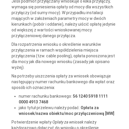
Jeśli podmiot przyłączany wnioskuje o kilka przyłączy,
wymaga się poniesienia opłaty od mocy dla wszystkich
przyłączy (od sumy mocy). W przypadku instalacji
mających w założeniach parametry mocy w dwóch
kierunkach (pobór i oddanie), należy uiścić opłatę jedynie
od większej z wartości wnioskowanej mocy
przyłączeniowej danego przyłącza.
Dla rozpatrzenia wniosku o określenie warunków
przyłączenia w ramach współdzielenia miejsca
przyłączenia (tzw. cable pooling), opłata ponoszona jest
dla mocy jak dla nowego wniosku (zasady jak opisano
wyżej).
Na potrzeby uiszczenia opłaty za wniosek obowiązuje
następujący numer rachunku bankowego dla wpłat oraz
sposób ich oznaczenia:
numer rachunku bankowego:
56 1240 5918 1111
0000 4913 7468
jako tytuł przelewu należy podać:
Opłata za
wniosek/nazwa obiektu/moc przyłączeniową [MW]
Potwierdzenie wpłaty
Opłaty za wniosek
należy
każdorazowo dołączyć do wniosku o określenie