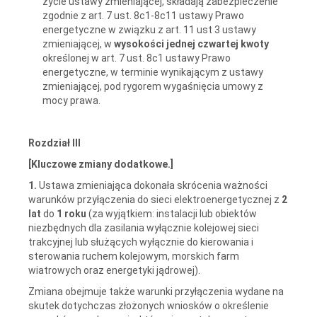
życie ustawy zmieniającej, składają zabezpieczenie
zgodnie z art. 7 ust. 8c1-8c11 ustawy Prawo
energetyczne w związku z art. 11 ust 3 ustawy
zmieniającej, w
wysokości jednej czwartej kwoty
określonej w art. 7 ust. 8c1 ustawy Prawo
energetyczne, w terminie wynikającym z ustawy
zmieniającej, pod rygorem wygaśnięcia umowy z
mocy prawa.
Rozdział III
[Kluczowe zmiany dodatkowe
.]
1.
Ustawa zmieniająca dokonała skrócenia ważności
warunków przyłączenia do sieci elektroenergetycznej z
2
lat
do
1 roku
(za wyjątkiem: instalacji lub obiektów
niezbędnych dla zasilania wyłącznie kolejowej sieci
trakcyjnej lub służących wyłącznie do kierowania i
sterowania ruchem kolejowym, morskich farm
wiatrowych oraz energetyki jądrowej).
Zmiana obejmuje także warunki przyłączenia wydane na
skutek dotychczas złożonych wniosków o określenie