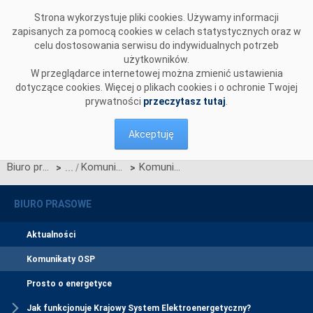
Przejdź do komentarzy
Strona wykorzystuje pliki cookies. Używamy informacji
zapisanych za pomocą cookies w celach statystycznych oraz w
celu dostosowania serwisu do indywidualnych potrzeb
użytkowników.
W przeglądarce internetowej można zmienić ustawienia
dotyczące cookies. Więcej o plikach cookies i o ochronie Twojej
prywatności
przeczytasz tutaj
.
Akceptuję
Biuro prasowe
Komunikaty OSP
Komunikat dotyczący zmiany przepisów określających zasady przyłączania do sieci elektroenergetycznej
>
>
BIURO PRASOWE
Aktualności
Komunikaty OSP
Prosto o energetyce
Jak funkcjonuje Krajowy System Elektroenergetyczny?