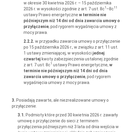
w okresie 30 kwietnia 2026 r. – 15 października
1
11
2026 r. w wysokości zgodnie z art. 7 ust. 8c
–8c
ustawy Prawo energetyczne
w terminie nie
późniejszym niż 14 dni od dnia zawarcia umowy o
przyłączenie
, pod rygorem wygaśnięcia umowy z
mocy prawa.
2.2.2.
w przypadku zawarcia umowy o przyłączenie
po 15 października 2026 r., w związku z art. 11 ust.
1 ustawy zmieniającej, w wysokości
jednej
czwartej
kwoty zabezpieczenia ustalonej zgodnie
1
z art. 7 ust. 8c
ustawy Prawo energetyczne,
w
terminie nie późniejszym niż 14 dni od dnia
zawarcia umowy o przyłączenie
, pod rygorem
wygaśnięcia umowy z mocy prawa.
3.
Posiadają zawarte, ale niezrealizowane umowy o
przyłączenie.
3.1.
Podmioty które przed 30 kwietnia 2026 r. zawarły
umowę o przyłączenie do sieci z terminem
przyłączenia późniejszym niż 3 lata od dnia wejścia w