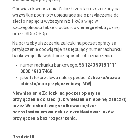
Obowiązek wnoszenia Zaliczki został rozszerzony na
wszystkie podmioty ubiegające się o przyłączenie do
sieci o napięciu wyższym niż 1 kV, a więc w
szczególności także o odbiorców energii elektrycznej
oraz OSDn/OSDp.
Na potrzeby uiszczenia zaliczki na poczet opłaty za
przyłączenie obowiązuje następujący numer rachunku
bankowego dla wpłat oraz sposób ich oznaczenia:
numer rachunku bankowego:
56 1240 5918 1111
0000 4913 7468
jako tytuł przelewu należy podać:
Zaliczka/nazwa
obiektu/moc przyłączeniową [MW]
Niewniesienie
Zaliczki
na poczet opłaty za
przyłączenie do sieci
(
lub wniesienie niepełnej zaliczki
)
przez Wnioskodawcę skutkować będzie
pozostawieniem wniosku
o określenie warunków
przyłączenia
bez rozpatrzenia.
Rozdział II