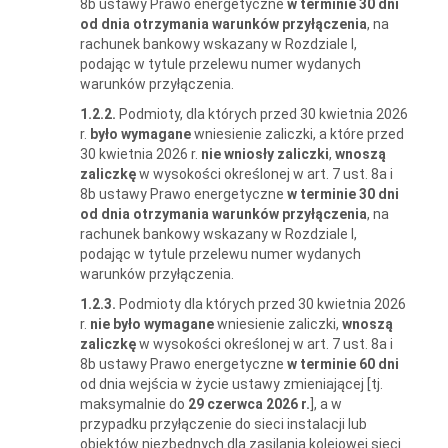
8b ustawy Prawo energetyczne
w terminie 30 dni
od dnia otrzymania warunków przyłączenia
, na
rachunek bankowy wskazany w Rozdziale I,
podając w tytule przelewu numer wydanych
warunków przyłączenia.
1.2.2.
Podmioty, dla których przed 30 kwietnia 2026
r.
było wymagane
wniesienie zaliczki, a które przed
30 kwietnia 2026 r.
nie wniosły zaliczki
,
wnoszą
zaliczkę
w wysokości określonej w art. 7 ust. 8a i
8b ustawy Prawo energetyczne
w terminie 30 dni
od dnia otrzymania warunków przyłączenia
, na
rachunek bankowy wskazany w Rozdziale I,
podając w tytule przelewu numer wydanych
warunków przyłączenia.
1.2.3.
Podmioty dla których przed 30 kwietnia 2026
r.
nie było wymagane
wniesienie zaliczki,
wnoszą
zaliczkę
w wysokości określonej w art. 7 ust. 8a i
8b ustawy Prawo energetyczne
w terminie 60 dni
od dnia wejścia w życie ustawy zmieniającej [tj.
maksymalnie do
29 czerwca 2026 r.
], a w
przypadku przyłączenie do sieci instalacji lub
obiektów niezbędnych dla zasilania kolejowej sieci