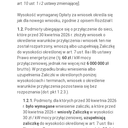
art. 10 ust. 1 i 2 ustawy zmieniającej
].
Wysokość wymaganej Opłaty za wniosek określa się
jak dla nowego wniosku, zgodnie z opisem Rozdział I.
1.2.
Podmioty ubiegające się o przyłączenie do sieci,
które przed 30 kwietnia 2026 r. złożyły wniosek o
określenie warunków przyłączenia i wniosek ten nie
został rozpatrzony, wnoszą albo uzupełniają Zaliczkę
do wysokości określonej w art. 7 ust. 8a i 8b ustawy
Prawo energetyczne (tj.
60 zł
/ kW mocy
przyłączeniowej, jednak nie więcej niż
6 000 000 zł
brutto). W przypadku braku wniesienia albo
uzupełnienia Zaliczki w określonych poniżej
wysokościach i terminach, wniosek o określenie
warunków przyłączenia pozostawia się bez
rozpoznania (dot. pkt 1.2.3.).
1.2.1.
Podmioty, dla których przed 30 kwietnia 2026
r.
było wymagane
wniesienie zaliczki, a które przed
30 kwietnia 2026 r.
wniosły Zaliczkę
w wysokości
30 zł / kW mocy przyłączeniowej,
uzupełniają
zaliczkę
do wysokości określonej w art. 7 ust. 8a i