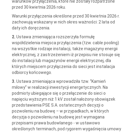
warunków przyłączenia, które nie zostały rozpatrzone
przed 30 kwietnia 2026 roku.
Warunki przyłączenia określone przed 30 kwietnia 2026 r.
zachowują wskazany w nich okres ważności: 2 lata od
daty ich doręczenia.
2.
Ustawa zmieniająca rozszerzyła formułę
współdzielenia miejsca przyłączenia (tzw. cable pooling)
na wszystkie rodzaje instalacji, także magazyny energii
elektrycznej, z zastrzeżeniem iż przepisu nie stosuje się
do instalacji lub magazynów energii elektrycznej, dla
których miejscem przyłączenia do sieci jest instalacja
odbiorcy końcowego.
3.
Ustawa zmieniająca wprowadziła tzw. “Kamień
milowy” w realizacji inwestycji energetycznych. Na
podmioty ubiegające się o przełączenie do sieci o
napięciu wyższym niż 1 kV został nałożony obowiązek
przedstawienia PSE S.A. ostatecznych decyzji o
pozwoleniu na budowę – w przypadkach, w których
decyzja o pozwoleniu na budowę jest wymagana
przepisami prawa budowlanego - w ustawowo
określonych terminach, pod rygorem wygaśnięcia umowy