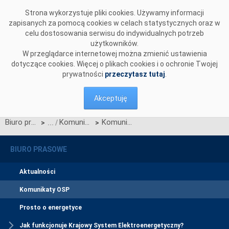
Przejdź do komentarzy
Strona wykorzystuje pliki cookies. Używamy informacji
zapisanych za pomocą cookies w celach statystycznych oraz w
celu dostosowania serwisu do indywidualnych potrzeb
użytkowników.
W przeglądarce internetowej można zmienić ustawienia
dotyczące cookies. Więcej o plikach cookies i o ochronie Twojej
prywatności
przeczytasz tutaj
.
Akceptuję
Biuro prasowe
Komunikaty OSP
Komunikat o nierynkowym redysponowaniu jednostek wytwórczych Farm Wiatrowych w KSE w 02.05.2024
>
>
BIURO PRASOWE
Aktualności
Komunikaty OSP
Prosto o energetyce
Jak funkcjonuje Krajowy System Elektroenergetyczny?