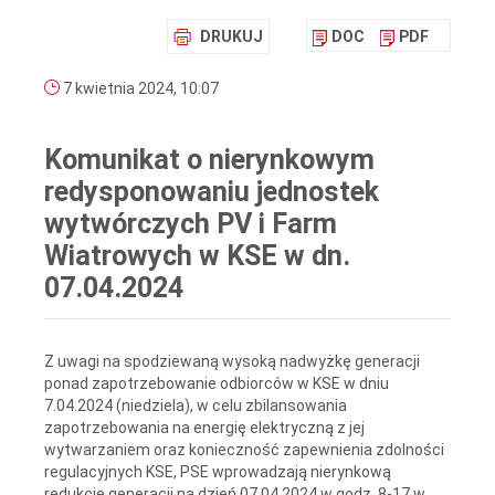
DRUKUJ
DOC
PDF
7 kwietnia 2024, 10:07
Komunikat o nierynkowym
redysponowaniu jednostek
wytwórczych PV i Farm
Wiatrowych w KSE w dn.
07.04.2024
Z uwagi na spodziewaną wysoką nadwyżkę generacji
ponad zapotrzebowanie odbiorców w KSE w dniu
7.04.2024 (niedziela), w celu zbilansowania
zapotrzebowania na energię elektryczną z jej
wytwarzaniem oraz konieczność zapewnienia zdolności
regulacyjnych KSE, PSE wprowadzają nierynkową
redukcję generacji na dzień 07.04.2024 w godz. 8-17 w