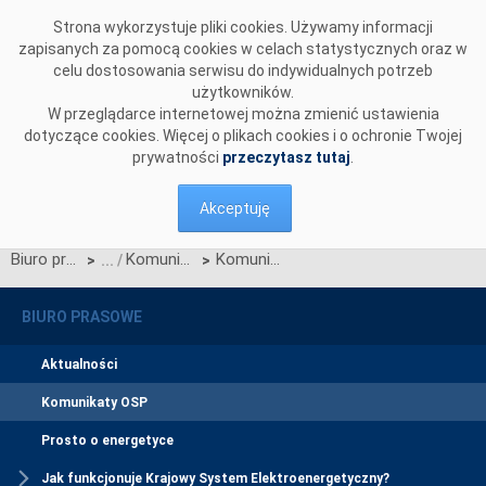
Przejdź do komentarzy
Strona wykorzystuje pliki cookies. Używamy informacji
zapisanych za pomocą cookies w celach statystycznych oraz w
celu dostosowania serwisu do indywidualnych potrzeb
użytkowników.
W przeglądarce internetowej można zmienić ustawienia
dotyczące cookies. Więcej o plikach cookies i o ochronie Twojej
prywatności
przeczytasz tutaj
.
Akceptuję
Biuro prasowe
Komunikaty OSP
Komunikat o nierynkowym redysponowaniu jednostek wytwórczych PV i Farm Wiatrowych w KSE w dn. 07.04.2024
>
>
BIURO PRASOWE
Aktualności
Komunikaty OSP
Prosto o energetyce
Jak funkcjonuje Krajowy System Elektroenergetyczny?