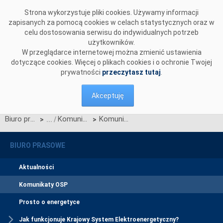
Przejdź do komentarzy
Strona wykorzystuje pliki cookies. Używamy informacji
zapisanych za pomocą cookies w celach statystycznych oraz w
celu dostosowania serwisu do indywidualnych potrzeb
użytkowników.
W przeglądarce internetowej można zmienić ustawienia
dotyczące cookies. Więcej o plikach cookies i o ochronie Twojej
prywatności
przeczytasz tutaj
.
Akceptuję
Biuro prasowe
Komunikaty OSP
Komunikat o nierynkowym redysponowaniu jednostek wytwórczych PV w KSE w dn. 07.04.2024 (aktualizacja)
>
>
BIURO PRASOWE
Aktualności
Komunikaty OSP
Prosto o energetyce
Jak funkcjonuje Krajowy System Elektroenergetyczny?