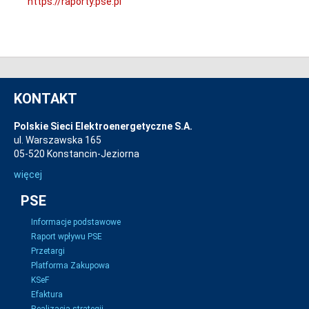
https://raporty.pse.pl
KONTAKT
Polskie Sieci Elektroenergetyczne S.A.
ul. Warszawska 165
05-520 Konstancin-Jeziorna
więcej
PSE
Informacje podstawowe
Raport wpływu PSE
Przetargi
Platforma Zakupowa
KSeF
Efaktura