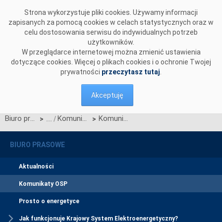
Przejdź do komentarzy
Strona wykorzystuje pliki cookies. Używamy informacji
zapisanych za pomocą cookies w celach statystycznych oraz w
celu dostosowania serwisu do indywidualnych potrzeb
użytkowników.
W przeglądarce internetowej można zmienić ustawienia
dotyczące cookies. Więcej o plikach cookies i o ochronie Twojej
prywatności
przeczytasz tutaj
.
Akceptuję
Biuro prasowe
Komunikaty OSP
Komunikat OSP dotyczący przywrócenia procesu Jednolitego łączenia Rynków Dnia Bieżącego w dn.13.06.2025
>
>
BIURO PRASOWE
Aktualności
Komunikaty OSP
Prosto o energetyce
Jak funkcjonuje Krajowy System Elektroenergetyczny?