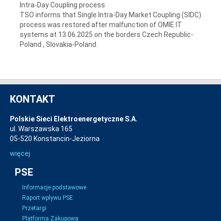
Intra-Day Coupling process
TSO informs that Single Intra-Day Market Coupling (SIDC)
process was restored after malfunction of OMIE IT
systems at 13.06.2025 on the borders Czech Republic-
Poland , Slovakia-Poland.
KONTAKT
Polskie Sieci Elektroenergetyczne S.A.
ul. Warszawska 165
05-520 Konstancin-Jeziorna
więcej
PSE
Informacje podstawowe
Raport wpływu PSE
Przetargi
Platforma Zakupowa