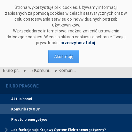
Przejdź do komentarzy
Strona wykorzystuje pliki cookies. Używamy informacji
zapisanych za pomocą cookies w celach statystycznych oraz w
celu dostosowania serwisu do indywidualnych potrzeb
użytkowników.
W przeglądarce internetowej można zmienić ustawienia
dotyczące cookies. Więcej o plikach cookies i o ochronie Twojej
prywatności
przeczytasz tutaj
.
Akceptuję
Biuro prasowe
Komunikaty OSP
Komunikat OSP dotyczący zawieszenia procesu Jednolitego łączenia Rynków Dnia Bieżącego w dniu 20.11.2024.
>
>
BIURO PRASOWE
Aktualności
Komunikaty OSP
Prosto o energetyce
Jak funkcjonuje Krajowy System Elektroenergetyczny?