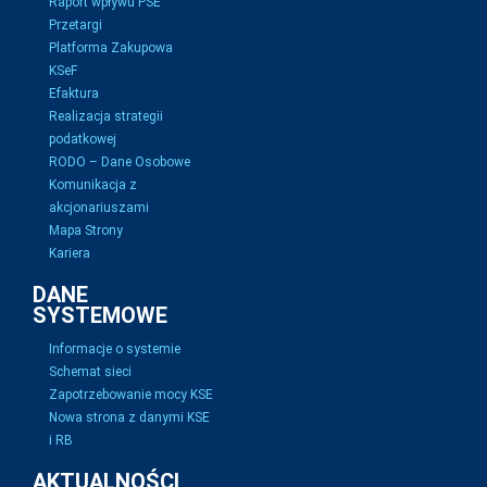
Raport wpływu PSE
Przetargi
Platforma Zakupowa
KSeF
Efaktura
Realizacja strategii
podatkowej
RODO – Dane Osobowe
Komunikacja z
akcjonariuszami
Mapa Strony
Kariera
DANE
SYSTEMOWE
Informacje o systemie
Schemat sieci
Zapotrzebowanie mocy KSE
Nowa strona z danymi KSE
i RB
AKTUALNOŚCI