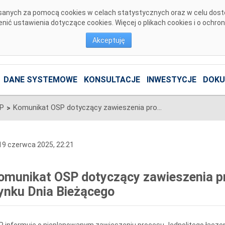
pisanych za pomocą cookies w celach statystycznych oraz w celu dos
ić ustawienia dotyczące cookies. Więcej o plikach cookies i o ochro
Akceptuję
DANE SYSTEMOWE
KONSULTACJE
INWESTYCJE
DOKU
SP
Komunikat OSP dotyczący zawieszenia procesu Jednolitego łączenia Rynku Dnia Bieżącego
>
9 czerwca 2025, 22:21
omunikat OSP dotyczący zawieszenia pr
ynku Dnia Bieżącego
 informuje o nieplanowanym zawieszeniu procesu Jednolitego łączen