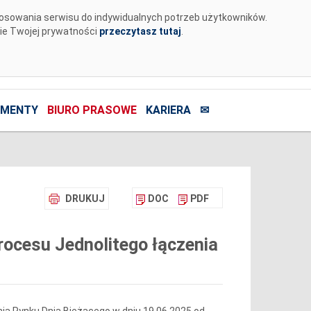
tosowania serwisu do indywidualnych potrzeb użytkowników.
nie Twojej prywatności
przeczytasz tutaj
.
MENTY
BIURO PRASOWE
KARIERA
✉
DRUKUJ
DOC
PDF
ocesu Jednolitego łączenia
ia Rynku Dnia Bieżącego w dniu 19.06.2025 od