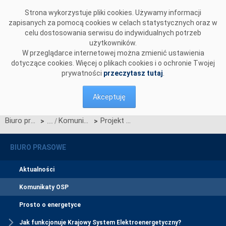
Przejdź do komentarzy
Strona wykorzystuje pliki cookies. Używamy informacji
zapisanych za pomocą cookies w celach statystycznych oraz w
celu dostosowania serwisu do indywidualnych potrzeb
użytkowników.
W przeglądarce internetowej można zmienić ustawienia
dotyczące cookies. Więcej o plikach cookies i o ochronie Twojej
prywatności
przeczytasz tutaj
.
Akceptuję
Biuro prasowe
Komunikaty OSP
Projekt Karty aktualizacji nr CK/9/2019 IRiESP
>
>
BIURO PRASOWE
Aktualności
Komunikaty OSP
Prosto o energetyce
Jak funkcjonuje Krajowy System Elektroenergetyczny?