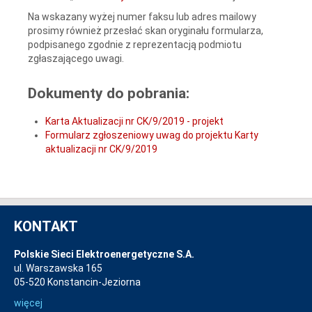
Na wskazany wyżej numer faksu lub adres mailowy
prosimy również przesłać skan oryginału formularza,
podpisanego zgodnie z reprezentacją podmiotu
zgłaszającego uwagi.
Dokumenty do pobrania:
Karta Aktualizacji nr CK/9/2019 - projekt
Formularz zgłoszeniowy uwag do projektu Karty
aktualizacji nr CK/9/2019
KONTAKT
Polskie Sieci Elektroenergetyczne S.A.
ul. Warszawska 165
05-520 Konstancin-Jeziorna
więcej