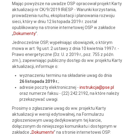
Mając powyższe na uwadze OSP opracował projekt Karty
aktualizacji nr CK/9/2019 IRiESP - Warunki korzystania,
prowadzenia ruchu, eksploatacji i planowania rozwoju
sieci, który w dniu 12 listopada 2019 r. został
opublikowany na stronie internetowej OSP w zakładce
„
Dokumenty
”.
Jednocześnie OSP, wypełniając obowiązek, o którym
mowa w art. 9g ust. 2 ustawy z dnia 10 kwietnia 1997 r. -
Prawo energetyczne (Dz. U. z 2019 r., poz. 755 z późn.
zm.), zapewniając publiczny dostęp do ww. projektu Karty
aktualizacji, informuje o:
wyznaczeniu terminu na składanie uwag do dnia
26 listopada 2019 r.
;
adresie poczty elektronicznej -
instrukcja@pse.pl
oraz numerze faksu - (22) 242 2192, na które należy
przekazywać uwagi.
Prosimy o zgłaszanie uwag do ww. projektu Karty
aktualizacji w wersji edytowalnej, na Formularzu
zgłoszeniowym uwag dedykowanym tej karcie,
dołączonym do niniejszego komunikatu i dostępnym w
zakładce „
Dokumenty
” na stronie internetowej OSP.