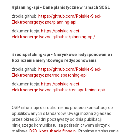
#planning-api - Dane planistyczne w ramach SOGL
źródła github:
https://github.com/Polskie-Sieci-
Elektroenergetyczne/planning-api
dokumentacja:
https://polskie-sieci-
elektroenergetyczne.github.io/planning-api/
#redispatching-api - Nierynkowe redysponowanie i
Rozliczenia nierynkowego redysponowania
źródła github:
https://github.com/Polskie-Sieci-
Elektroenergetyczne/redispatching-api
dokumentacja:
https://polskie-sieci-
elektroenergetyczne.github.io/redispatching-api/
OSP informuje o uruchomieniu procesu konsultacji do
opublikowanych standardów. Uwagi można zgłaszać
przez okres 30 dni począwszy od dnia publikacji
niniejszego komunikatu, za pośrednictwem skrzynki
mailowej
B2B_konsultacje@pse.pl
. Prosimy o zgłaszanie