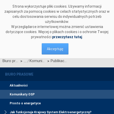
Przejdź do komentarzy
Strona wykorzystuje pliki cookies. Używamy informacji
zapisanych za pomocą cookies w celach statystycznych oraz w
celu dostosowania serwisu do indywidualnych potrzeb
użytkowników.
W przeglądarce internetowej można zmienić ustawienia
dotyczące cookies. Więcej o plikach cookies i o ochronie Twojej
prywatności
przeczytasz tutaj
.
Akceptuję
Biuro prasowe
Komunikaty OSP
Publikacja aktualizacji standardów technicznych dla kanału wymiany danych B2B
>
>
BIURO PRASOWE
Aktualności
Komunikaty OSP
Prosto o energetyce
Jak funkcjonuje Krajowy System Elektroenergetyczny?