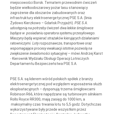
miejscowości Borsk. Tematem przewodnim ćwiczeń
będzie wielkoobszarowy pożar lasu stanowiący
zagrożenie dla obszarów zabudowanych oraz
infrastruktury elektroenergetycznej PSE S.A. (linia
Żydowo Kierzkowo – Gdańsk Przyjaźń).
PSE S.A.
udostępnią na potrzeby ćwiczeń dwa lekkie śmigłowce
będące w posiadaniu operatora systemu przesyłowego.
Maszyny będą wspierać strażaków kierujących działaniami
ratowniczymi. Loty rozpoznawcze, transportowe oraz
wspomagające procesy ewakuacji istotnie pozwolą na
zwiększenie świadomości sytuacyjnej
– mówi Andrzej Karst
- Kierownik Wydziału Obsługi Operacji Lotniczych
Departamentu Bezpieczeństwa PSE S.A.
PSE S.A. są liderem wśród polskich spółek z branży
elektroenergetycznej pod względem wyposażenia służb
eksploatacyjnych – dysponują trzema śmigłowcami
Robinson R66, które napędzane są turbinowym silnikiem
Rolls Royce RR300, mają zasięg do 1000 km, a
maksymalny czas trwania lotu to 5,5 godz. Dotychczas
wykorzystywane były przede wszystkim przez