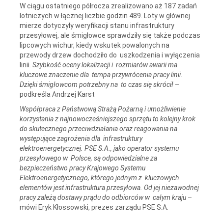
W ciągu ostatniego półrocza zrealizowano aż 187 zadań
lotniczych w łącznej liczbie godzin 489. Loty w głównej
mierze dotyczyły weryfikacji stanu infrastruktury
przesyłowej, ale śmigłowce sprawdziły się także podczas
lipcowych wichur, kiedy wskutek powalonych na
przewody drzew dochodziło do uszkodzenia i wyłączenia
linii.
Szybkość oceny lokalizacji i rozmiarów awarii ma
kluczowe znaczenie dla tempa przywrócenia pracy linii.
Dzięki śmigłowcom potrzebny na to czas się skrócił
–
podkreśla Andrzej Karst
Współpraca z Państwową Strażą Pożarną i umożliwienie
korzystania z najnowocześniejszego sprzętu to kolejny krok
do skutecznego przeciwdziałania oraz reagowania na
występujące zagrożenia dla infrastruktury
elektroenergetycznej. PSE S.A., jako operator systemu
przesyłowego w Polsce, są odpowiedzialne za
bezpieczeństwo pracy Krajowego Systemu
Elektroenergetycznego, którego jednym z kluczowych
elementów jest infrastruktura przesyłowa. Od jej niezawodnej
pracy zależą dostawy prądu do odbiorców w całym kraju
–
mówi Eryk Kłossowski, prezes zarządu PSE S.A.