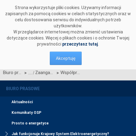
Przejdź do komentarzy
Strona wykorzystuje pliki cookies. Używamy informacji
zapisanych za pomocą cookies w celach statystycznych oraz w
celu dostosowania serwisu do indywidualnych potrzeb
użytkowników.
W przeglądarce internetowej można zmienić ustawienia
dotyczące cookies. Więcej o plikach cookies i o ochronie Twojej
prywatności
przeczytasz tutaj
.
Akceptuję
Biuro prasowe
Zaangażowanie społeczne
Współpraca PSE i Państwowej Straży Pożarnej w trosce o niezawodną pracę Krajowego Systemu Elektroenergetycznego
>
>
BIURO PRASOWE
Aktualności
Komunikaty OSP
Prosto o energetyce
Jak funkcjonuje Krajowy System Elektroenergetyczny?