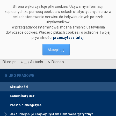
Przejdź do komentarzy
Strona wykorzystuje pliki cookies. Używamy informacji
zapisanych za pomocą cookies w celach statystycznych oraz w
celu dostosowania serwisu do indywidualnych potrzeb
użytkowników.
W przeglądarce internetowej można zmienić ustawienia
dotyczące cookies. Więcej o plikach cookies i o ochronie Twojej
prywatności
przeczytasz tutaj
.
Akceptuję
Biuro prasowe
Aktualności
Bilansowanie handlowe KSE w maju 2026
>
>
BIURO PRASOWE
Aktualności
Komunikaty OSP
Prosto o energetyce
Jak funkcjonuje Krajowy System Elektroenergetyczny?