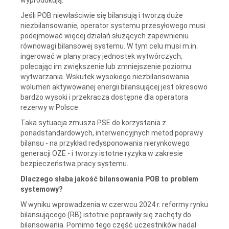
Jeśli POB niewłaściwie się bilansują i tworzą duże
niezbilansowanie, operator systemu przesyłowego musi
podejmować więcej działań służących zapewnieniu
równowagi bilansowej systemu. W tym celu musi m.in.
ingerować w plany pracy jednostek wytwórczych,
polecając im zwiększenie lub zmniejszenie poziomu
wytwarzania. Wskutek wysokiego niezbilansowania
wolumen aktywowanej energii bilansującej jest okresowo
bardzo wysoki i przekracza dostępne dla operatora
rezerwy w Polsce.
Taka sytuacja zmusza PSE do korzystania z
ponadstandardowych, interwencyjnych metod poprawy
bilansu - na przykład redysponowania nierynkowego
generacji OZE - i tworzy istotne ryzyka w zakresie
bezpieczeństwa pracy systemu.
Dlaczego słaba jakość bilansowania POB to problem
systemowy?
W wyniku wprowadzenia w czerwcu 2024 r. reformy rynku
bilansującego (RB) istotnie poprawiły się zachęty do
bilansowania. Pomimo tego część uczestników nadal