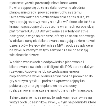
systematycznie pozostaje niezbilansowana.
Powtarzające się duże niezbilansowanie utrudnia
planowanie pracy i prowadzenie ruchu systemu.
Okresowo wartości niezbilansowania są tak duże, że
wyczerpują rezerwy mocy nie tylko w Polsce, ale także w
krajach sąsiadujących, dostępne w ramach europejskiej
platformy PICASSO. Aktywowane są wtedy ostatnie
dostępne, a więc najdroższe, oferty ze stosu cenowego.
W efekcie ceny niezbilansowania osiągają poziom nawet
dziesiątków tysięcy złotych za MWh, podczas gdy ceny
na rynku hurtowym w tym samym czasie pozostają
wielokrotnie niższe.
W takich warunkach nieodpowiednie planowanie i
bilansowanie swoich portfeli jest dla POB bardzo dużym
ryzykiem. Kupowanie lub sprzedawanie energii
nieplanowo na rynku bilansującym można porównać do
gry o dużym ryzyku – podmiot wprowadzający lub
pobierający energię nieplanowo nie zna ceny
rozliczeniowej i naraża się na istotne straty finansowe.
Takie działanie może ponadto wpływać negatywnie na
wszystkich uczestników rynku, w tym na podmioty, które